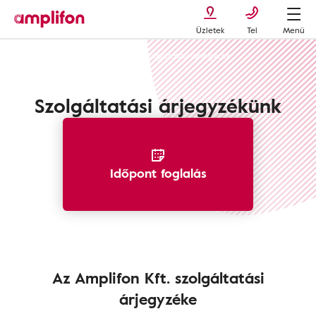
Üzletek
Tel
Menü
Hallókészülékek
Áraink
szolgaltatasi-arjegyzek
Szolgáltatási árjegyzékünk
Időpont foglalás
Az Amplifon Kft. szolgáltatási
árjegyzéke