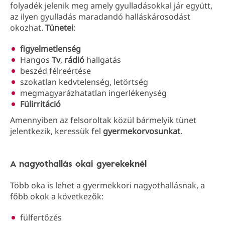
folyadék jelenik meg amely gyulladásokkal jár együtt,
az ilyen gyulladás maradandó halláskárosodást
okozhat.
Tünetei
:
figyelmetlenség
Hangos
Tv
,
rádió
hallgatás
beszéd félreértése
szokatlan kedvtelenség, letörtség
megmagyarázhatatlan ingerlékenység
Fülirritáció
Amennyiben az felsoroltak közül bármelyik tünet
jelentkezik, keressük fel
gyermekorvosunkat
.
A nagyothallás okai gyerekeknél
Több oka is lehet a gyermekkori nagyothallásnak, a
főbb okok a következők:
fülfertőzés