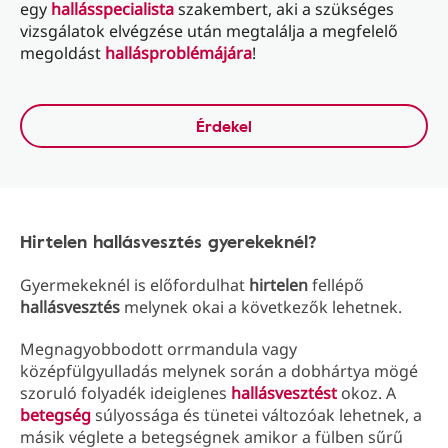
egy
hallásspecialista
szakembert, aki a szükséges
vizsgálatok elvégzése után megtalálja a megfelelő
megoldást
hallásproblémájára
!
Érdekel
Hirtelen hallásvesztés gyerekeknél?
Gyermekeknél is előfordulhat
hirtelen
fellépő
hallásvesztés
melynek okai a következők lehetnek.
Megnagyobbodott orrmandula vagy
középfülgyulladás melynek során a dobhártya mögé
szoruló folyadék ideiglenes
hallásvesztést
okoz. A
betegség
súlyossága és tünetei változóak lehetnek, a
másik véglete a betegségnek amikor a fülben sűrű