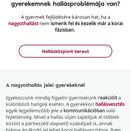
gyerekemnek hallásproblémája van?
A gyermek fejlődésére károsan hat, ha a
nagyothallást
nem
ismerik fel és kezelik már a korai
fázisban.
Hallásközpont kereső
A nagyothallás jelei gyerekeknél
Igyekezzünk mindig figyelni gyermekünk
reakcióit
a
különböző hangok esetén. A gyerekkori
hallásvesztés
egyik legjellemzőbb jele a
kommunikációban
való
fejletlenség. Mivel a hallás útján sajátítjuk el többek
között a párbeszéd alapvető szabályait is, annak
hiánya árulkodó jel lehet korai hallásvesztésre. Ilyen