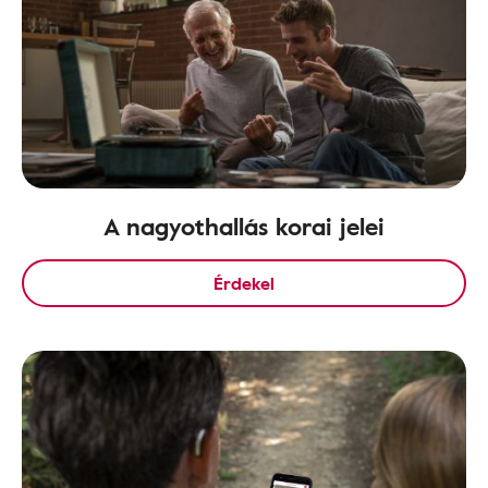
A nagyothallás korai jelei
Érdekel