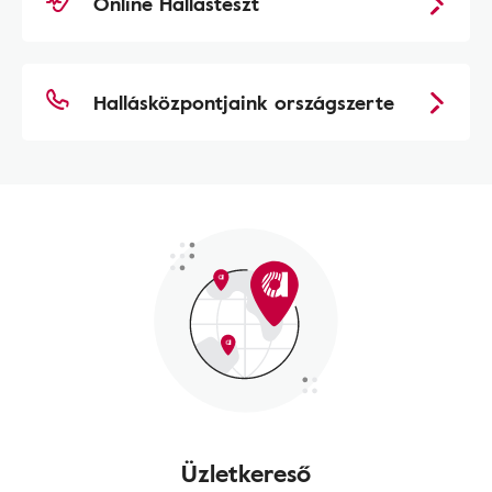
Online Hallásteszt
Hallásközpontjaink országszerte
Üzletkereső