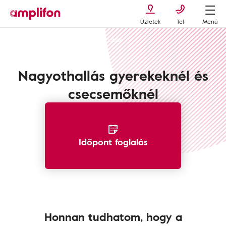
Üzletek
Tel
Menü
Halláskárosodás
Gyerekek és babák
Nagyothallás gyerekeknél és
csecsemőknél
Időpont foglalás
Honnan tudhatom, hogy a