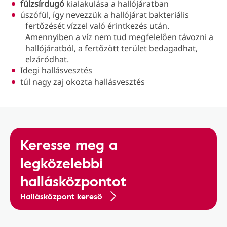
fülzsírdugó
kialakulása a hallójáratban
úszófül, így nevezzük a hallójárat bakteriális
fertőzését vízzel való érintkezés után.
Amennyiben a víz nem tud megfelelően távozni a
hallójáratból, a fertőzött terület bedagadhat,
elzáródhat.
Idegi hallásvesztés
túl nagy zaj okozta hallásvesztés
Keresse meg a
legközelebbi
hallásközpontot
Hallásközpont kereső