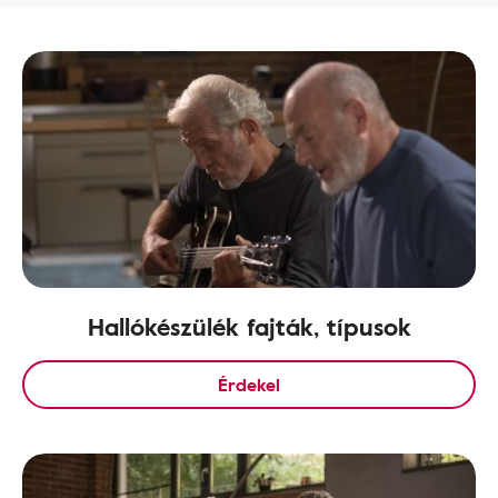
Hallókészülék fajták, típusok
Érdekel