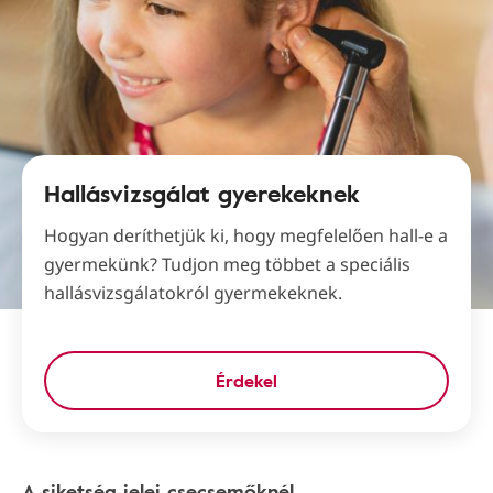
Hallásvizsgálat gyerekeknek
Hogyan deríthetjük ki, hogy megfelelően hall-e a
gyermekünk? Tudjon meg többet a speciális
hallásvizsgálatokról gyermekeknek.
Érdekel
A siketség jelei csecsemőknél