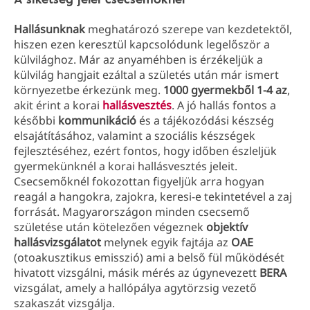
Hallásunknak
meghatározó szerepe van kezdetektől,
hiszen ezen keresztül kapcsolódunk legelőször a
külvilághoz. Már az anyaméhben is érzékeljük a
külvilág hangjait ezáltal a születés után már ismert
környezetbe érkezünk meg.
1000 gyermekből 1-4 az
,
akit érint a korai
hallásvesztés
. A jó hallás fontos a
későbbi
kommunikáció
és a tájékozódási készség
elsajátításához, valamint a szociális készségek
fejlesztéséhez, ezért fontos, hogy időben észleljük
gyermekünknél a korai hallásvesztés jeleit.
Csecsemőknél fokozottan figyeljük arra hogyan
reagál a hangokra, zajokra, keresi-e tekintetével a zaj
forrását. Magyarországon minden csecsemő
születése után kötelezően végeznek
objektív
hallásvizsgálatot
melynek egyik fajtája az
OAE
(otoakusztikus emisszió) ami a belső fül működését
hivatott vizsgálni, másik mérés az úgynevezett
BERA
vizsgálat, amely a hallópálya agytörzsig vezető
szakaszát vizsgálja.