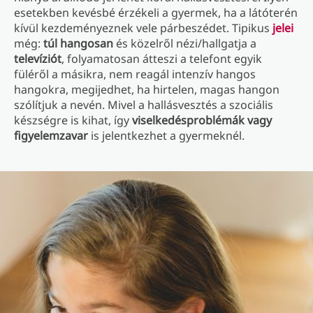
esetekben kevésbé érzékeli a gyermek, ha a látóterén
kívül kezdeményeznek vele párbeszédet. Tipikus
jelei
még:
túl hangosan
és közelről nézi/hallgatja a
televíziót
, folyamatosan átteszi a telefont egyik
füléről a másikra, nem reagál intenzív hangos
hangokra, megijedhet, ha hirtelen, magas hangon
szólítjuk a nevén. Mivel a hallásvesztés a szociális
készségre is kihat, így
viselkedésproblémák vagy
figyelemzavar
is jelentkezhet a gyermeknél.