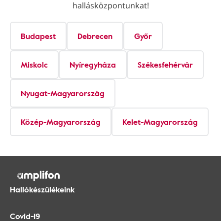
hallásközpontunkat!
Budapest
Debrecen
Győr
Miskolc
Nyíregyháza
Székesfehérvár
Nyugat-Magyarország
Közép-Magyarország
Kelet-Magyarország
Hallókészülékeink
Covid-19