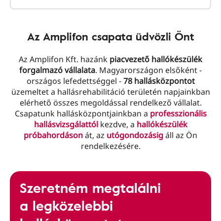
Az Amplifon csapata üdvözli Önt
Az Amplifon Kft. hazánk
piacvezető hallókészülék
forgalmazó vállalata
. Magyarországon elsőként -
országos lefedettséggel -
78 hallásközpontot
üzemeltet a hallásrehabilitáció területén napjainkban
elérhető összes megoldással rendelkező vállalat.
Csapatunk hallásközpontjainkban a
professzionális
hallásvizsgálattól
kezdve, a
hallókészülék
próbahordáson
át, az
utógondozásig
áll az Ön
rendelkezésére.
Szeretném megtalálni
a legközelebbi