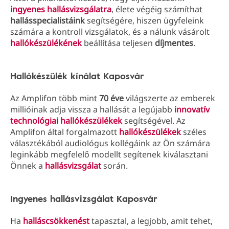
ingyenes hallásvizsgálatra
, élete végéig számíthat
hallásspecialistáink
segítségére, hiszen ügyfeleink
számára a kontroll vizsgálatok, és a nálunk vásárolt
hallókészülékének
beállítása teljesen
díjmentes
.
Hallókészülék kínálat Kaposvár
Az Amplifon több mint
70 éve
világszerte az emberek
millióinak adja vissza a hallását a legújabb
innovatív
technológiai hallókészülékek
segítségével. Az
Amplifon által forgalmazott
hallókészülékek
széles
választékából audiológus kollégáink az Ön számára
leginkább megfelelő modellt segítenek kiválasztani
Önnek a
hallásvizsgálat
során.
Ingyenes hallásvizsgálat Kaposvár
Ha
halláscsökkenést
tapasztal, a legjobb, amit tehet,