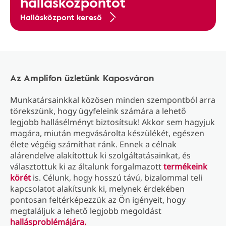
hallásközpontot
Hallásközpont kereső
Az Amplifon üzletünk Kaposváron
Munkatársainkkal közösen minden szempontból arra
törekszünk, hogy ügyfeleink számára a lehető
legjobb hallásélményt biztosítsuk! Akkor sem hagyjuk
magára, miután megvásárolta készülékét, egészen
élete végéig számíthat ránk. Ennek a célnak
alárendelve alakítottuk ki szolgáltatásainkat, és
választottuk ki az általunk forgalmazott
termékeink
körét
is. Célunk, hogy hosszú távú, bizalommal teli
kapcsolatot alakítsunk ki, melynek érdekében
pontosan feltérképezzük az Ön igényeit, hogy
megtaláljuk a lehető legjobb megoldást
hallásproblémájára.