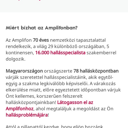
Miért bízhat az Amplifonban?
Az Amplifon
70 éves
nemzetközi tapasztalattal
rendelkezik, a világ 29 különböző országában, 5
kontinensen,
16.000 hallásspecialista
szakemberrel
dolgozik.
Magyarországon
országszerte
78 hallásközpontban
várják szeretettel hallásspecialistáink, akik egytől-
egyig a szakma legkiválóbb képviselői. A várakozás
elkerülése miatt, előre egyeztetett időpontban várjuk
Önt kellemes, korszerűen felszerelt
hallásközpontjainkban!
Látogasson el az
Amplifonhoz
, ahol megtaláljuk a megoldást az Ön
hallásproblémájára
!
Attól a pillanattól kezdve, hogy eljön hozzánk