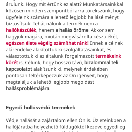
árulunk. Hogy mit értünk ez alatt? Munkatársainkkal
közösen minden szempontból arra törekszünk, hogy
ügyfeleink számára a lehető legjobb hallásélményt
biztosítsuk! Tehát nálunk a termék nem a
hallókészülék
, hanem
a hallás öröme
. Akkor sem
hagyjuk magára, miután megvásárolta készülékét,
egészen élete végéig számíthat ránk!
Ennek a célnak
alárendelve alakítottuk ki szolgáltatásainkat, és
választottuk ki az általunk forgalmazott
termékeink
körét
is. Célunk, hogy hosszú távú,
bizalommal teli
kapcsolatot
alakítsunk ki, melynek érdekében
pontosan feltérképezzük az Ön igényeit, hogy
megtaláljuk a lehető legjobb megoldást
hallásproblémájára
.
Egyedi hallásvédő termékek
Védje hallását a zajártalom ellen Ön is. Üzleteinkben a
hallójáratba helyezhető füldugóktól kezdve egyedileg