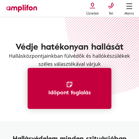
Üzletek
Tel
Menü
Hallásvédelem
Védje hatékonyan hallását
Hallásközpontjainkban fülvédők és hallókészülékek
széles választékával várjuk
Időpont foglalás
Hallásvédelem minden szituációban