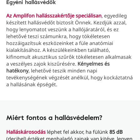
Egyéni hallásvédők
Az Amplifon hallásszakértője speciálisan
, egyedileg
készített hallásvédőt biztosít Önnek. Kezdjük azzal,
hogy lenyomatot veszünk a hallójáratáról, és ez
lehetővé teszi számunkra, hogy tökéletesen
hozzáigazítsuk eszközeinket a füle anatómiai
kialakításához. A készülékeinkben található,
kifinomult akusztikus szűrők tökéletesen alkalmasak
a veszélyes zajok kiszűrésére.
Kényelmes és
hatékony
, lehetővé teszik minden napi
tevékenységének végzését anélkül, hogy kockáztatná
a hallásának épségét.
Miért fontos a hallásvédelem?
Halláskárosodás
léphet fel akkor, ha fülünk
85 dB
(decibel) értéket meghaladó zajnak van kitéve, legyen