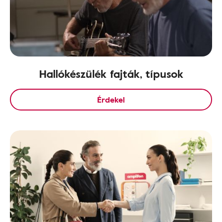
Hallókészülék fajták, típusok
Érdekel