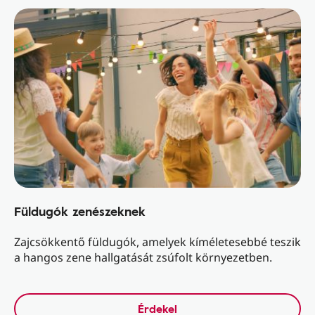
Füldugók zenészeknek
Zajcsökkentő füldugók, amelyek kíméletesebbé teszik
a hangos zene hallgatását zsúfolt környezetben.
Érdekel