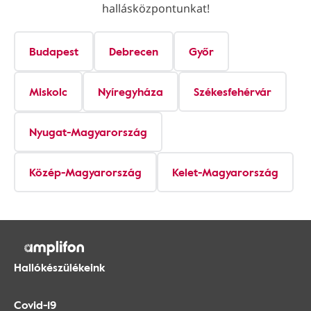
hallásközpontunkat!
Budapest
Debrecen
Győr
Miskolc
Nyíregyháza
Székesfehérvár
Nyugat-Magyarország
Közép-Magyarország
Kelet-Magyarország
Hallókészülékeink
Covid-19