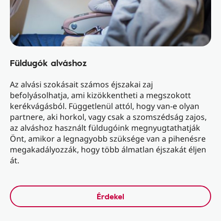
Füldugók alváshoz
Az alvási szokásait számos éjszakai zaj
befolyásolhatja, ami kizökkentheti a megszokott
kerékvágásból. Függetlenül attól, hogy van-e olyan
partnere, aki horkol, vagy csak a szomszédság zajos,
az alváshoz használt füldugóink megnyugtathatják
Önt, amikor a legnagyobb szüksége van a pihenésre
megakadályozzák, hogy több álmatlan éjszakát éljen
át.
Érdekel