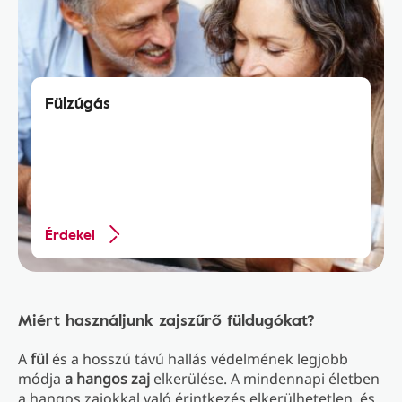
Fülzúgás
Érdekel
Miért használjunk zajszűrő füldugókat?
A
fül
és a hosszú távú hallás védelmének legjobb
módja
a hangos zaj
elkerülése. A mindennapi életben
a hangos zajokkal való érintkezés elkerülhetetlen, és