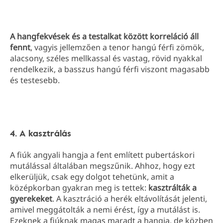
A hangfekvések és a testalkat között korreláció áll
fennt
, vagyis jellemzően a tenor hangú férfi zömök,
alacsony, széles mellkassal és vastag, rövid nyakkal
rendelkezik, a basszus hangú férfi viszont magasabb
és testesebb.
4. A kasztrálás
A fiúk angyali hangja a fent említett pubertáskori
mutálással általában megszűnik. Ahhoz, hogy ezt
elkerüljük, csak egy dolgot tehetünk, amit a
középkorban gyakran meg is tettek:
kasztrálták a
gyerekeket
. A kasztráció a herék eltávolítását jelenti,
amivel meggátolták a nemi érést, így a mutálást is.
Ezeknek a fiúknak magas maradt a hangja, de közben