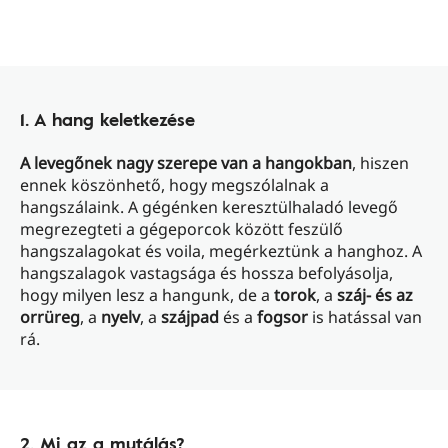
1. A hang keletkezése
A levegőnek nagy szerepe van a hangokban
, hiszen
ennek köszönhető, hogy megszólalnak a
hangszálaink. A gégénken keresztülhaladó levegő
megrezegteti a gégeporcok között feszülő
hangszalagokat és voila, megérkeztünk a hanghoz. A
hangszalagok vastagsága és hossza befolyásolja,
hogy milyen lesz a hangunk, de a
torok
, a
száj- és az
orrüreg
, a
nyelv
, a
szájpad
és a
fogsor
is hatással van
rá.
2. Mi az a mutálás?