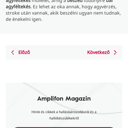
agyféltekés
művelet, amíg a
beszéd
többnyire
bal
agyféltekés
. Ez lehet az oka annak, hogy agyvérzés,
stroke után vannak, akik beszélni ugyan nem tudnak,
de énekelni igen.
Előző
Következő
Amplifon Magazin
Hírek és cikkek a halláskárosodásról és a
hallókészülékekről