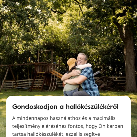
Gondoskodjon a hallókészülékéről
A mindennapos használathoz és a maximális
teljesítmény eléréséhez fontos, hogy Ön karban
tartsa hallókészülékét, ezzel is segítve