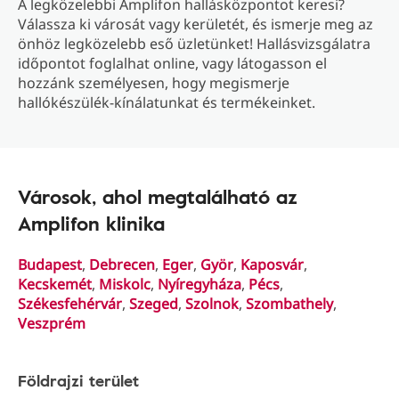
A legközelebbi Amplifon hallásközpontot keresi?
Válassza ki városát vagy kerületét, és ismerje meg az
önhöz legközelebb eső üzletünket! Hallásvizsgálatra
időpontot foglalhat online, vagy látogasson el
hozzánk személyesen, hogy megismerje
hallókészülék-kínálatunkat és termékeinket.
Városok, ahol megtalálható az
Amplifon klinika
Budapest
,
Debrecen
,
Eger
,
Györ
,
Kaposvár
,
Kecskemét
,
Miskolc
,
Nyíregyháza
,
Pécs
,
Székesfehérvár
,
Szeged
,
Szolnok
,
Szombathely
,
Veszprém
Földrajzi terület