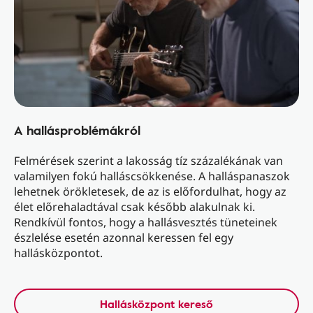
A hallásproblémákról
Felmérések szerint a lakosság tíz százalékának van
valamilyen fokú halláscsökkenése. A halláspanaszok
lehetnek örökletesek, de az is előfordulhat, hogy az
élet előrehaladtával csak később alakulnak ki.
Rendkívül fontos, hogy a hallásvesztés tüneteinek
észlelése esetén azonnal keressen fel egy
hallásközpontot.
Hallásközpont kereső