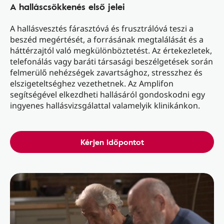
A halláscsökkenés első jelei
A hallásvesztés fárasztóvá és frusztrálóvá teszi a
beszéd megértését, a forrásának megtalálását és a
háttérzajtól való megkülönböztetést. Az értekezletek,
telefonálás vagy baráti társasági beszélgetések során
felmerülő nehézségek zavartsághoz, stresszhez és
elszigeteltséghez vezethetnek. Az Amplifon
segítségével elkezdheti hallásáról gondoskodni egy
ingyenes hallásvizsgálattal valamelyik klinikánkon.
Kérjen időpontot