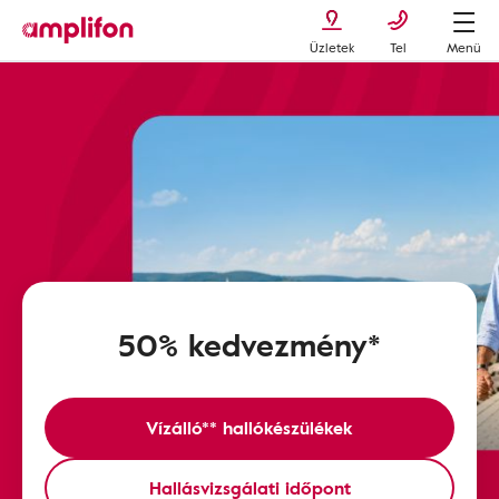
Üzletek
Tel
Menü
50% kedvezmény*
Vízálló** hallókészülékek
Hallásvizsgálati időpont