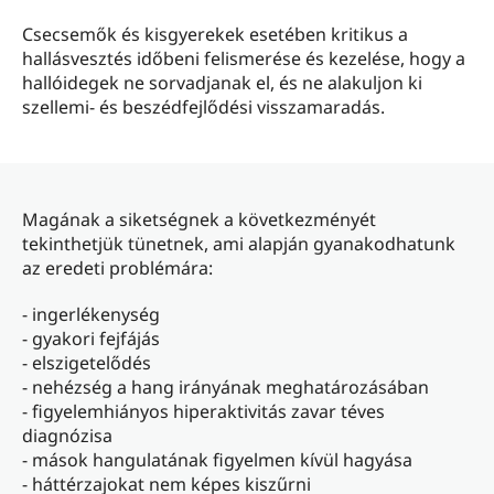
Csecsemők és kisgyerekek esetében kritikus a
hallásvesztés időbeni felismerése és kezelése, hogy a
hallóidegek ne sorvadjanak el, és ne alakuljon ki
szellemi- és beszédfejlődési visszamaradás.
Magának a siketségnek a következményét
tekinthetjük tünetnek, ami alapján gyanakodhatunk
az eredeti problémára:
- ingerlékenység
- gyakori fejfájás
- elszigetelődés
- nehézség a hang irányának meghatározásában
- figyelemhiányos hiperaktivitás zavar téves
diagnózisa
- mások hangulatának figyelmen kívül hagyása
- háttérzajokat nem képes kiszűrni