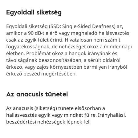
Egyoldali siketség
Egyoldali siketség (SSD: Single-Sided Deafness) az,
amikor a 90 dB-t elérő vagy meghaladó hallásvesztés
csak az egyik fület érinti. Hivatalosan nem számít
fogyatékosságnak, de nehézséget okoz a mindennapi
életben. Problémát okoz a hangok irányának és
távolságának beazonosításában, a sérült oldalról
érkező, vagy zajos környezetben bármilyen irányból
érkező beszéd megértésében.
Az anacusis tünetei
Az anacusis (siketség) tünete elsősorban a
hallásvesztés egyik vagy mindkét fülre. Irányhallási,
beszédértési nehézségek lépnek fel.