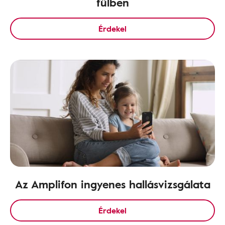
fülben
Érdekel
Az Amplifon ingyenes hallásvizsgálata
Érdekel