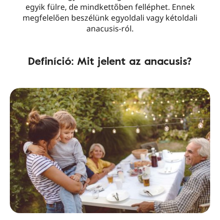
egyik fülre, de mindkettőben felléphet. Ennek
megfelelően beszélünk egyoldali vagy kétoldali
anacusis-ról.
Definíció: Mit jelent az anacusis?