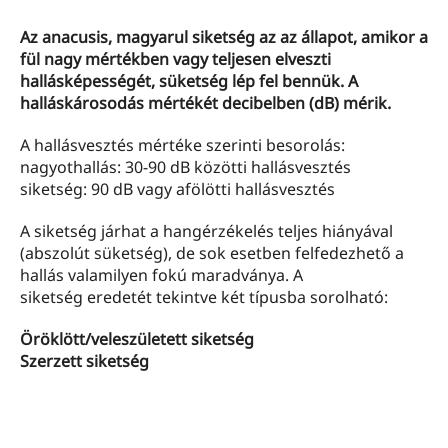
Az anacusis, magyarul siketség az az állapot, amikor a
fül nagy mértékben vagy teljesen elveszti
hallásképességét, süketség lép fel bennük. A
halláskárosodás mértékét decibelben (dB) mérik.
A hallásvesztés mértéke szerinti besorolás:
nagyothallás: 30-90 dB közötti hallásvesztés
siketség: 90 dB vagy afölötti hallásvesztés
A siketség járhat a hangérzékelés teljes hiányával
(abszolút süketség), de sok esetben felfedezhető a
hallás valamilyen fokú maradványa. A
siketség eredetét tekintve két típusba sorolható:
Öröklött/veleszületett siketség
Szerzett siketség