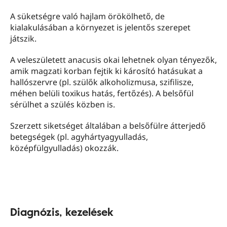
A süketségre való hajlam örökölhető, de
kialakulásában a környezet is jelentős szerepet
játszik.
A veleszületett anacusis okai lehetnek olyan tényezők,
amik magzati korban fejtik ki károsító hatásukat a
hallószervre (pl. szülők alkoholizmusa, szifilisze,
méhen belüli toxikus hatás, fertőzés). A belsőfül
sérülhet a szülés közben is.
Szerzett siketséget általában a belsőfülre átterjedő
betegségek (pl. agyhártyagyulladás,
középfülgyulladás) okozzák.
Diagnózis, kezelések