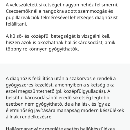
A veleszületett siketséget nagyon nehéz felismerni.
Csecsemőknél a hangokra adott szemmozgás és
pupillareakciók felmérésével lehetséges diagnózist
felállítani.
A külső- és középfül betegségét is vizsgálni kell,
hiszen azok is okozhatnak halláskárosodást, amik
többnyire könnyen gyógyíthatók.
A diagnózis felállítása után a szakorvos elrendeli a
gyógyszeres kezelést, amennyiben a siketség oka
ezzel megszüntethető (pl. középfülgyulladás). A
belsőfül károsodásából eredő siketség legtöbb
esetben nem gyógyítható, de a hallás-, és így az
életminőség javítására manapság modern készülékek
állnak rendelkezésre.
Hallásmaradvány megléte esetén hallókészülékes