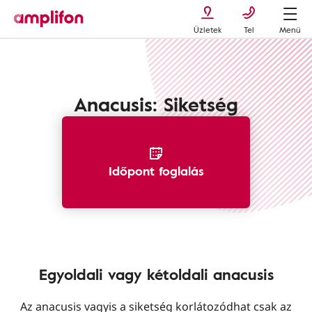
Üzletek
Tel
Menü
Hallásproblémák
Anacusis
Anacusis: Siketség
Időpont foglalás
Egyoldali vagy kétoldali anacusis
Az anacusis vagyis a siketség korlátozódhat csak az