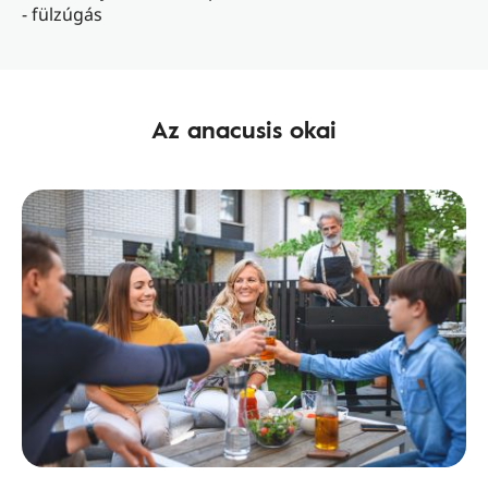
- fülzúgás
Az anacusis okai