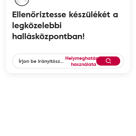
Ellenőriztesse készülékét a
legközelebbi
hallásközpontban!
Helymeghatározás
használata