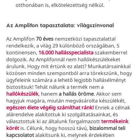
otthonában is, elkötelezettség nélkül.
Az Amplifon tapasztalata: világszínvonal
Az Amplifon
70 éves
nemzetközi tapasztalattal
rendelkezik, a világ 29 különböző országában, 5
kontinensen,
16.000 hallásspecialista
szakemberrel
dolgozik. Az Amplifonnál nem hallókészülékeket
árulunk. Hogy mit értünk ez alatt? Munkatársainkkal
közösen minden szempontból arra törekszünk, hogy
ügyfeleink számára a lehető legjobb hallásélményt
biztosítsuk! Tehát nálunk a termék nem a
hallókészülék
, hanem
a hallás öröme
. Akkor sem
hagyjuk magára, miután megvásárolta készülékét,
egészen élete végéig számíthat ránk!
Ennek a célnak
alárendelve alakítottuk ki szolgáltatásainkat, és
választottuk ki az általunk forgalmazott
termékeink
körét
is. Célunk, hogy hosszú távú,
bizalommal teli
kapcsolatot
alakítsunk ki, melynek érdekében