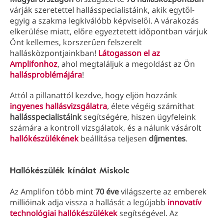
várják szeretettel hallásspecialistáink, akik egytől-
egyig a szakma legkiválóbb képviselői. A várakozás
elkerülése miatt, előre egyeztetett időpontban várjuk
Önt kellemes, korszerűen felszerelt
hallásközpontjainkban!
Látogasson el az
Amplifonhoz
, ahol megtaláljuk a megoldást az Ön
hallásproblémájára
!
Attól a pillanattól kezdve, hogy eljön hozzánk
ingyenes hallásvizsgálatra
, élete végéig számíthat
hallásspecialistáink
segítségére, hiszen ügyfeleink
számára a kontroll vizsgálatok, és a nálunk vásárolt
hallókészülékének
beállítása teljesen
díjmentes
.
Hallókészülék kínálat Miskolc
Az Amplifon több mint
70 éve
világszerte az emberek
millióinak adja vissza a hallását a legújabb
innovatív
technológiai hallókészülékek
segítségével. Az