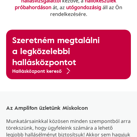
hallásvizsgálattól
kezdve, a
hallókészülék
próbahordáson
át, az
utógondozásig
áll az Ön
rendelkezésére.
Szeretném megtalálni
a legközelebbi
hallásközpontot
Hallásközpont kereső
Az Amplifon üzletünk Miskolcon
Munkatársainkkal közösen minden szempontból arra
törekszünk, hogy ügyfeleink számára a lehető
legjobb hallásélményt biztosítsuk! Akkor sem hagyjuk