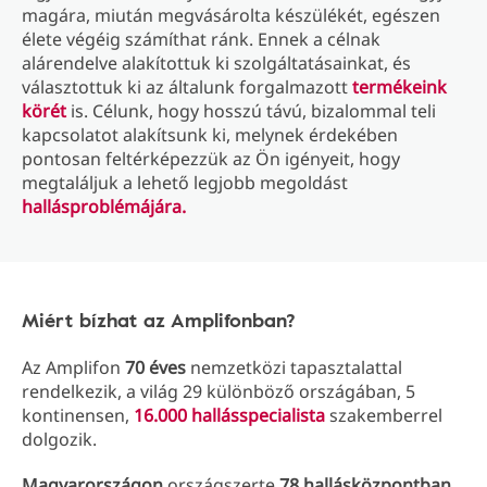
magára, miután megvásárolta készülékét, egészen
élete végéig számíthat ránk. Ennek a célnak
alárendelve alakítottuk ki szolgáltatásainkat, és
választottuk ki az általunk forgalmazott
termékeink
körét
is. Célunk, hogy hosszú távú, bizalommal teli
kapcsolatot alakítsunk ki, melynek érdekében
pontosan feltérképezzük az Ön igényeit, hogy
megtaláljuk a lehető legjobb megoldást
hallásproblémájára.
Miért bízhat az Amplifonban?
Az Amplifon
70 éves
nemzetközi tapasztalattal
rendelkezik, a világ 29 különböző országában, 5
kontinensen,
16.000 hallásspecialista
szakemberrel
dolgozik.
Magyarországon
országszerte
78 hallásközpontban