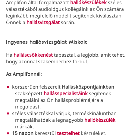
Amplifon által forgalmazott
hallókészülékek
széles
választékából audiológus kollégáink az Ön számára
leginkább megfelelő modellt segítenek kiválasztani
Önnek a
hallásvizsgálat
során.
Ingyenes hallásvizsgálat Miskolc
Ha
halláscsökkenést
tapasztal, a legjobb, amit tehet,
hogy azonnal szakemberhez fordul.
Az Amplifonnál:
korszerűen felszerelt
Hallásközpontjainkban
szakképzett
hallásspecialistáink
segítenek
megtalálni az Ön hallásproblémájára a
megoldást,
széles választékkal várjuk, termékkínáluntban
megtalálhatóak a legnagyobb
hallókészülék
márkák,
15 napon
keresztül
tesztelhet
készüléket,