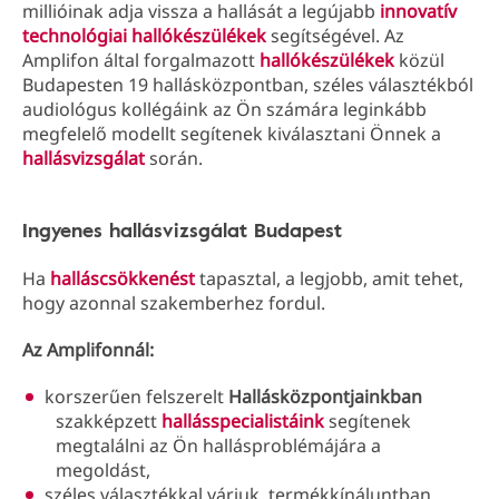
millióinak adja vissza a hallását a legújabb
innovatív
technológiai hallókészülékek
segítségével. Az
Amplifon által forgalmazott
hallókészülékek
közül
Budapesten 19 hallásközpontban, széles választékból
audiológus kollégáink az Ön számára leginkább
megfelelő modellt segítenek kiválasztani Önnek a
hallásvizsgálat
során.
Ingyenes hallásvizsgálat Budapest
Ha
halláscsökkenést
tapasztal, a legjobb, amit tehet,
hogy azonnal szakemberhez fordul.
Az Amplifonnál:
korszerűen felszerelt
Hallásközpontjainkban
szakképzett
hallásspecialistáink
segítenek
megtalálni az Ön hallásproblémájára a
megoldást,
széles választékkal várjuk, termékkínáluntban