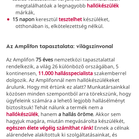
megtalálhatóak a legnagyobb
hallókészülék
márkák,
15 napon
keresztül
tesztelhet
készüléket,
otthonában is, elkötelezettség nélkül.
Az Amplifon tapasztalata: világszínvonal
Az Amplifon
75 éves
nemzetközi tapasztalattal
rendelkezik, a világ 26 különböző országában, 5
kontinensen,
11.000 hallásspecialista
szakemberrel
dolgozik. Az Amplifonnál nem hallókészülékeket
árulunk. Hogy mit értünk ez alatt? Munkatársainkkal
közösen minden szempontból arra törekszünk, hogy
ügyfeleink számára a lehető legjobb hallásélményt
biztosítsuk! Tehát nálunk a termék nem a
hallókészülék
, hanem
a hallás öröme
. Akkor sem
hagyjuk magára, miután megvásárolta készülékét,
egészen élete végéig számíthat ránk!
Ennek a célnak
alárendelve alakítottuk ki szolgáltatásainkat, és