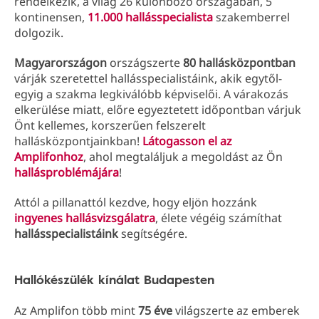
rendelkezik, a világ 26 különböző országában, 5
kontinensen,
11.000 hallásspecialista
szakemberrel
dolgozik.
Magyarországon
országszerte
80 hallásközpontban
várják szeretettel hallásspecialistáink, akik egytől-
egyig a szakma legkiválóbb képviselői. A várakozás
elkerülése miatt, előre egyeztetett időpontban várjuk
Önt kellemes, korszerűen felszerelt
hallásközpontjainkban!
Látogasson el az
Amplifonhoz
, ahol megtaláljuk a megoldást az Ön
hallásproblémájára
!
Attól a pillanattól kezdve, hogy eljön hozzánk
ingyenes hallásvizsgálatra
, élete végéig számíthat
hallásspecialistáink
segítségére.
Hallókészülék kínálat Budapesten
Az Amplifon több mint
75 éve
világszerte az emberek