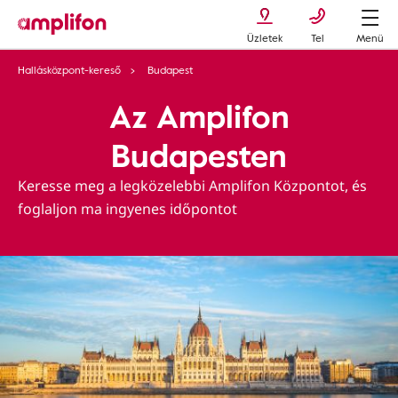
Üzletek
Tel
Menü
Hallásközpont-kereső
Budapest
Az Amplifon
Budapesten
Keresse meg a legközelebbi Amplifon Központot, és
foglaljon ma ingyenes időpontot