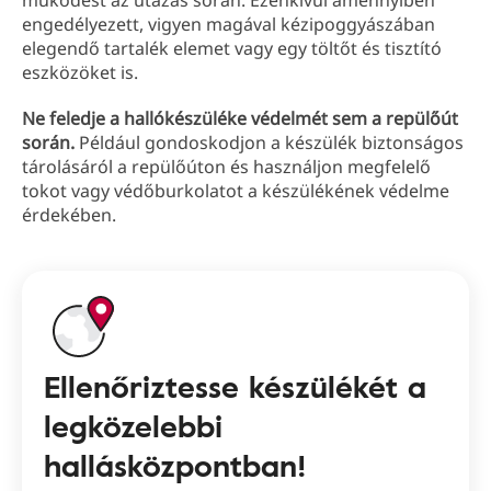
működést az utazás során. Ezenkívül amennyiben
engedélyezett, vigyen magával kézipoggyászában
elegendő tartalék elemet vagy egy töltőt és tisztító
eszközöket is.
Ne feledje a hallókészüléke védelmét sem a repülőút
során.
Például gondoskodjon a készülék biztonságos
tárolásáról a repülőúton és használjon megfelelő
tokot vagy védőburkolatot a készülékének védelme
érdekében.
Ellenőriztesse készülékét a
legközelebbi
hallásközpontban!