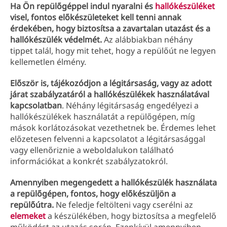
Ha Ön repülőgéppel indul nyaralni és
hallókészüléket
visel, fontos előkészületeket kell tenni annak
érdekében, hogy biztosítsa a zavartalan utazást és a
hallókészülék védelmét.
Az alábbiakban néhány
tippet talál, hogy mit tehet, hogy a repülőút ne legyen
kellemetlen élmény.
Először is, tájékozódjon a légitársaság, vagy az adott
járat szabályzatáról a hallókészülékek használatával
kapcsolatban
. Néhány légitársaság engedélyezi a
hallókészülékek használatát a repülőgépen, míg
mások korlátozásokat vezethetnek be. Érdemes lehet
előzetesen felvenni a kapcsolatot a légitársasággal
vagy ellenőriznie a weboldalukon található
információkat a konkrét szabályzatokról.
Amennyiben megengedett a hallókészülék használata
a repülőgépen, fontos, hogy előkészüljön a
repülőútra.
Ne feledje feltölteni vagy cserélni az
elemeket
a készülékében, hogy biztosítsa a megfelelő