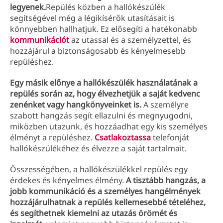
legyenek.
Repülés közben a hallókészülék
segítségével még a légikísérők utasításait is
könnyebben hallhatjuk. Ez elősegíti a hatékonabb
kommunikációt
az utassal és a személyzettel, és
hozzájárul a biztonságosabb és kényelmesebb
repüléshez.
Egy másik előnye a hallókészülék használatának a
repülés során az, hogy élvezhetjük a saját kedvenc
zenénket vagy hangkönyveinket is.
A személyre
szabott hangzás segít ellazulni és megnyugodni,
miközben utazunk, és hozzáadhat egy kis személyes
élményt a repüléshez.
Csatlakoztassa
telefonját
hallókészülékéhez és élvezze a saját tartalmait.
Összességében, a hallókészülékkel repülés egy
érdekes és kényelmes élmény.
A tisztább hangzás, a
jobb kommunikáció és a személyes hangélmények
hozzájárulhatnak a repülés kellemesebbé tételéhez,
és segíthetnek kiemelni az utazás örömét és