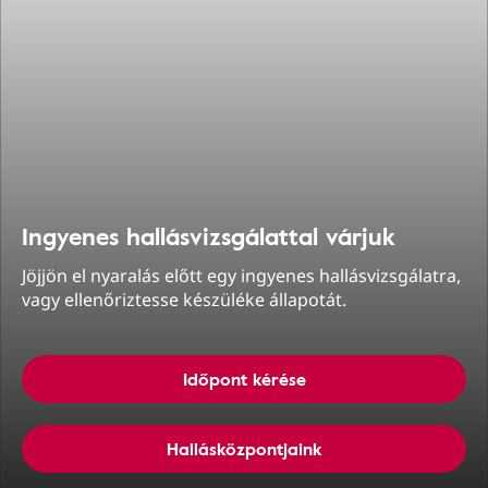
Ingyenes hallásvizsgálattal várjuk
Jöjjön el nyaralás előtt egy ingyenes hallásvizsgálatra,
vagy ellenőriztesse készüléke állapotát.
Időpont kérése
Hallásközpontjaink