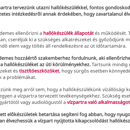
partra tervezünk utazni hallókészülékkel, fontos gondosk
zetes intézkedésről annak érdekében, hogy zavartalanul él
demes ellenőrizni a
hallókészülék állapotát
és működését. T
n, cseréljük ki a szükséges alkatrészeket és győződjünk m
dő elem vagy töltés áll rendelkezésre az út időtartamára.
demes hozzáértő szakemberhez fordulnunk, aki ellenőrizhe
a a hallókészüléket az úti körülményekhez.
Tartsunk mindig 
szeket és
tisztítóeszközöket
, hogy sürgős esetben könnyed
k a problémákat.
zünk meg arról sem, hogy a hallókészülékünk vízállósági k
egyen a vízpartra tervezett tevékenységekhez. Szükség ese
gyártótól vagy audiológustól a
vízpartra való alkalmasságot
tett előkészületek betartása segíteni fog abban, hogy nyug
n élvezhessük a vízpart nyújtotta kikapcsolódást hallókés