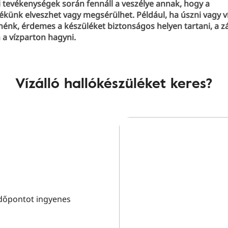
zi tevékenységek során fennáll a veszélye annak, hogy a
ékünk elveszhet vagy megsérülhet. Például, ha úszni vagy ví
nénk, érdemes a készüléket biztonságos helyen tartani, a z
 a vízparton hagyni.
Vízálló hallókészüléket keres?
 időpontot ingyenes