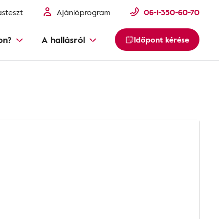
ásteszt
Ajánlóprogram
06-1-350-60-70
on?
A hallásról
Időpont kérése