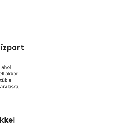
vízpart
, ahol
ll akkor
tük a
aralásra,
kkel