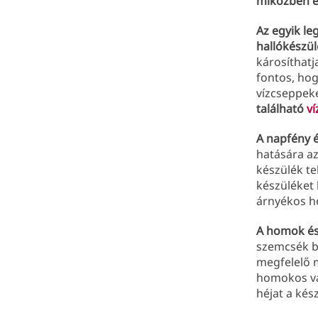
miközben él
Az egyik le
hallókészül
károsíthatj
fontos, hog
vízcseppeke
található
ví
A napfény é
hatására az
készülék te
készüléket 
árnyékos h
A homok és 
szemcsék b
megfelelő 
homokos va
héjat a kés