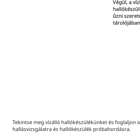
Végül, a ví
hallókészül
űzni szeret
tárolójában
Tekintse meg vízálló hallókészülékünket és foglaljon
hallásvizsgálatra és hallókészülék próbahordásra.