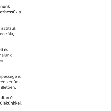
odnunk
vezhessük a
isztítsuk
eg róla,
ti és
nálunk
én
épessége is
tén kérjünk
illetően.
odtan és
zülékünkkel.