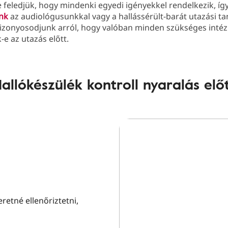
feledjük, hogy mindenki egyedi igényekkel rendelkezik, íg
unk
az audiológusunkkal vagy a hallássérült-barát utazási t
zonyosodjunk arról, hogy valóban minden szükséges inté
e az utazás előtt.
allókészülék kontroll nyaralás elő
retné ellenőriztetni,