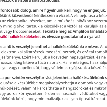
vezzük a vízparti kikapcsolódást.
gfontosabb dolog, amire figyelnünk kell, hogy ne engedjük,
ékünk közvetlenül érintkezzen a vízzel.
A víz bejutása a kés
a az elektronikai részeket, ami a működési hibákhoz vezethe
y mindig távol tartsuk a készüléket a víztől, és kerüljük az 
t vagy fröccsenéseket.
Tekintse meg az Amplifon kínálatá
zálló hallókészülékeket
és élvezze gondtalanul a nyarat!
s a hő is veszélyt jelenthet a hallókészülékünkre nézve.
A tú
 elektronikai alkatrészek megsérülhetnek, és ezáltal romol
ljesítménye. Ezért kerüljük a közvetlen napsugárzást, és ne
hosszú ideig kitéve a tűző napnak. Ha lehetséges, használj
elyet vagy napellenzőt, hogy védelmet nyújtsunk a készülé
a por szintén veszélyforrást jelenthet a hallókészülékünk
ejutása a készülékbe megakadályozhatja a gombok vagy k
működését, valamint károsíthatja a hangszórókat és mikrof
gy poros környezetben érdemes használni védőtokot vagy 
zülékünk körül, hogy minimalizáljuk az ilyen típusú károkat.