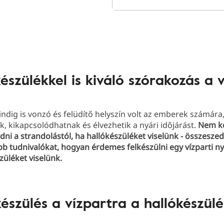
észülékkel is kiváló szórakozás a 
indig is vonzó és felüdítő helyszín volt az emberek számára
, kikapcsolódhatnak és élvezhetik a nyári időjárást.
Nem ke
ni a strandolástól, ha hallókészüléket viselünk - összeszed
b tudnivalókat, hogyan érdemes felkészülni egy vízparti ny
züléket viselünk.
készülés a vízpartra a hallókészülé