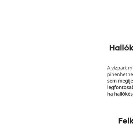
Hallók
A vízpart m
pihenhetnek
sem megijed
legfontosab
ha hallókés
Fel