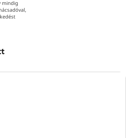
y mindig
anácsadóval,
zkedést
tt