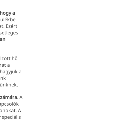
 hogy a
zülékbe
t. Ezért
esetleges
ban
lzott hő
hat a
 hagyjuk a
unk
künknek.
 számára
. A
apcsolók
onokat. A
speciális