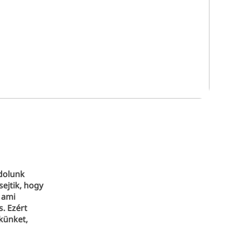
dolunk
sejtik, hogy
 ami
s. Ezért
künket,