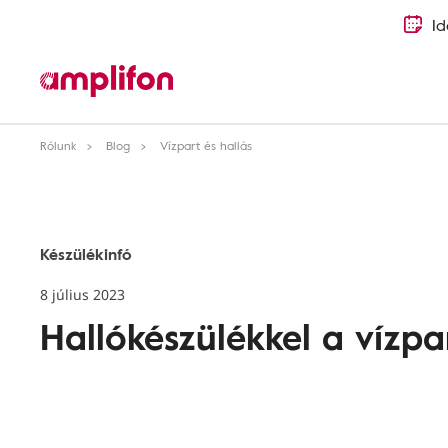
Id
Rólunk
Blog
Vízpart és hallás
Készülékinfó
8 július 2023
Hallókészülékkel a vízp