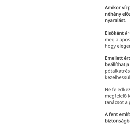
Amikor víz
néhány elő
nyaralást
.
Elsőként
ér
meg alaposa
hogy elegen
Emellett ér
beállíthatj
pótalkatré
kezelhessü
Ne feledkez
megfelelő l
tanácsot a 
A fent emlí
biztonságba