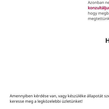
Azonban ne 
konzultálj
hogy megbi
megtettünk-
H
Amennyiben kérdése van, vagy készüléke állapotát sze
keresse meg a legközelebbi üzletünket!