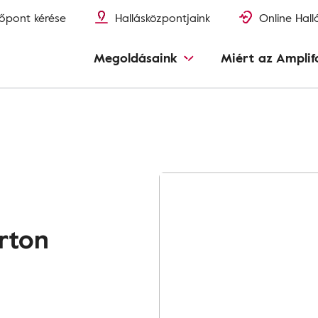
őpont kérése
Hallásközpontjaink
Online Hall
Megoldásaink
Miért az Amplif
arton