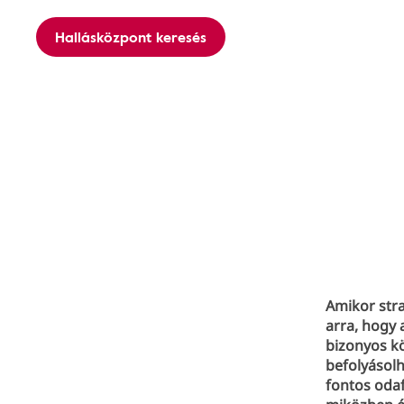
Hallásközpont keresés
Amikor str
arra, hogy 
bizonyos k
befolyásolh
fontos oda