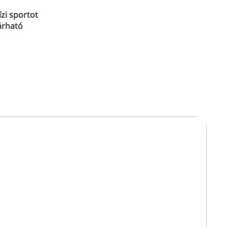
zi sportot
árható