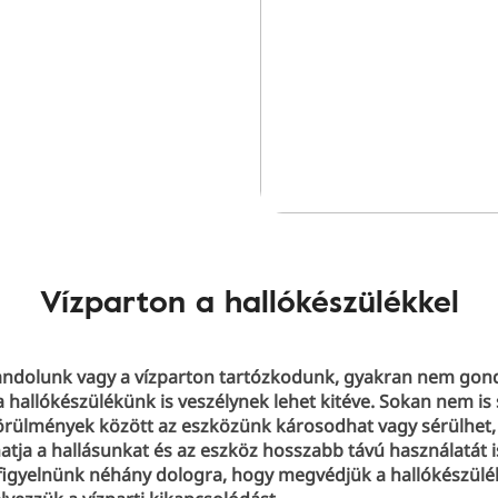
Vízparton a hallókészülékkel
andolunk vagy a vízparton tartózkodunk, gyakran nem gon
a hallókészülékünk is veszélynek lehet kitéve. Sokan nem is 
örülmények között az eszközünk károsodhat vagy sérülhet,
atja a hallásunkat és az eszköz hosszabb távú használatát i
figyelnünk néhány dologra, hogy megvédjük a hallókészülé