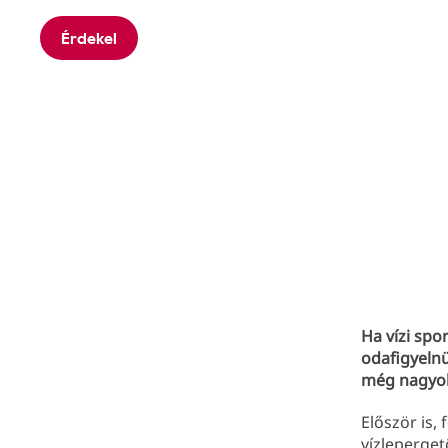
Érdekel
Ha vízi spo
odafigyelnü
még nagyob
Először is,
vízleperget