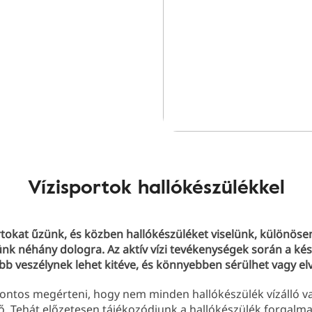
Vízisportok hallókészülékkel
rtokat űzünk, és közben hallókészüléket viselünk, különöse
nk néhány dologra. Az aktív vízi tevékenységek során a ké
b veszélynek lehet kitéve, és könnyebben sérülhet vagy el
 fontos megérteni, hogy nem minden hallókészülék vízálló v
ő. Tehát előzetesen tájékozódjunk a hallókészülék forgalma