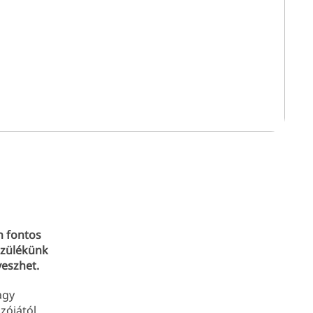
n fontos
szülékünk
veszhet.
agy
zójától,