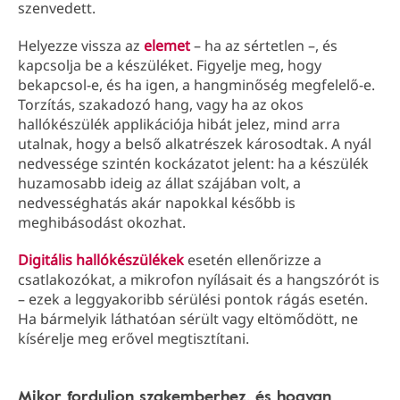
szenvedett.
Helyezze vissza az
elemet
– ha az sértetlen –, és
kapcsolja be a készüléket. Figyelje meg, hogy
bekapcsol-e, és ha igen, a hangminőség megfelelő-e.
Torzítás, szakadozó hang, vagy ha az okos
hallókészülék applikációja hibát jelez, mind arra
utalnak, hogy a belső alkatrészek károsodtak. A nyál
nedvessége szintén kockázatot jelent: ha a készülék
huzamosabb ideig az állat szájában volt, a
nedvességhatás akár napokkal később is
meghibásodást okozhat.
Digitális hallókészülékek
esetén ellenőrizze a
csatlakozókat, a mikrofon nyílásait és a hangszórót is
– ezek a leggyakoribb sérülési pontok rágás esetén.
Ha bármelyik láthatóan sérült vagy eltömődött, ne
kísérelje meg erővel megtisztítani.
Mikor forduljon szakemberhez, és hogyan