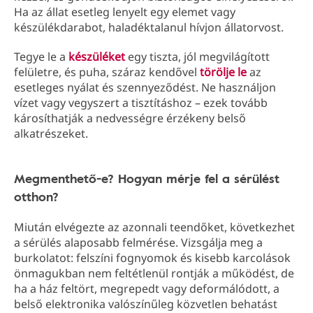
Ha az állat esetleg lenyelt egy elemet vagy
készülékdarabot, haladéktalanul hívjon állatorvost.
Tegye le a
készüléket
egy tiszta, jól megvilágított
felületre, és puha, száraz kendővel
törölje le
az
esetleges nyálat és szennyeződést. Ne használjon
vízet vagy vegyszert a tisztításhoz – ezek tovább
károsíthatják a nedvességre érzékeny belső
alkatrészeket.
Megmenthető-e? Hogyan mérje fel a sérülést
otthon?
Miután elvégezte az azonnali teendőket, következhet
a sérülés alaposabb felmérése. Vizsgálja meg a
burkolatot: felszíni fognyomok és kisebb karcolások
önmagukban nem feltétlenül rontják a működést, de
ha a ház feltört, megrepedt vagy deformálódott, a
belső elektronika valószínűleg közvetlen behatást