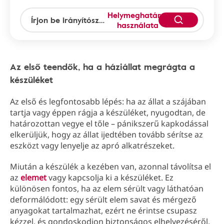
Helymeghatározás
használata
Az első teendők, ha a háziállat megrágta a
készüléket
Az első és legfontosabb lépés: ha az állat a szájában
tartja vagy éppen rágja a készüléket, nyugodtan, de
határozottan vegye el tőle – pánikszerű kapkodással
elkerüljük, hogy az állat ijedtében tovább sérítse az
eszközt vagy lenyelje az apró alkatrészeket.
Miután a készülék a kezében van, azonnal távolítsa el
az
elemet
vagy kapcsolja ki a készüléket. Ez
különösen fontos, ha az elem sérült vagy láthatóan
deformálódott: egy sérült elem savat és mérgező
anyagokat tartalmazhat, ezért ne érintse csupasz
kézzel, és gondoskodjon biztonságos elhelyezéséről.