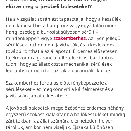
előzze meg a jövőbeli baleseteket?
Ha a vizsgálat során azt tapasztalja, hogy a készülék
nem kapcsol be, a hang torz vagy egyáltalán nincs
hang, esetleg a burkolat súlyosan sérült –
mindenképpen vigye
szakemberhez
. Az ilyen jellegű
sérülések otthon nem javíthatók, és a késlekedés
tovább ronthatja az állapotot. Érdemes előzetesen
tájékozódni a garancia feltételeiről is, bár fontos
tudni, hogy az állatokozta mechanikai sérülések
legtöbbször nem tartoznak a garanciális körbe.
Szakemberhez fordulás előtt fényképezze le a
sérüléseket – ez megkönnyíti a kárfelmérést és a
javítási árajánlat elkészítését.
A jövőbeli balesetek megelőzéséhez érdemes néhány
egyszerű szokást kialakítani: a hallókészüléket mindig
zárt tokban, az állat számára elérhetetlen helyen
tároljuk, amikor nem viseljük. Éjszaka különösen