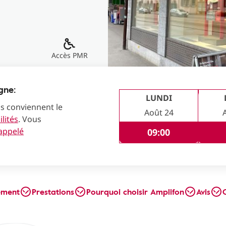
Accès PMR
gne:
LUNDI
us conviennent le
Août 24
lités
. Vous
rappelé
09:00
ement
Prestations
Pourquoi choisir Amplifon
Avis