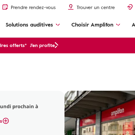
Prendre rendez-vous
Trouver un centre
Solutions auditives
Choisir Amplifon
A
res offerts*
J'en profite
lundi prochain à
s