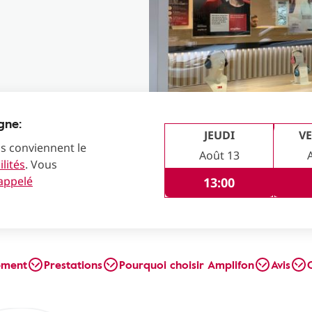
gne:
JEUDI
V
us conviennent le
Août 13
lités
. Vous
rappelé
13:00
ement
Prestations
Pourquoi choisir Amplifon
Avis