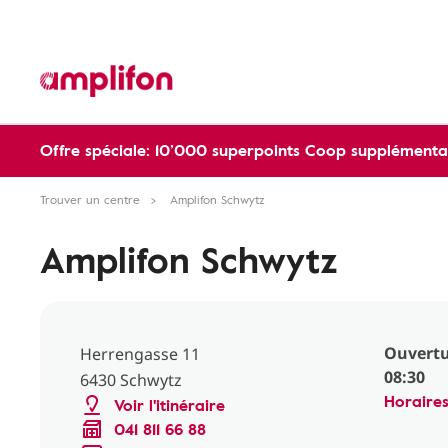
Offre spéciale: 10’000 superpoints Coop supplémentai
Trouver un centre
Amplifon Schwytz
Amplifon Schwytz
Ouvertu
Herrengasse 11
08:30
6430 Schwytz
Horaire
Voir l'itinéraire
041 811 66 88