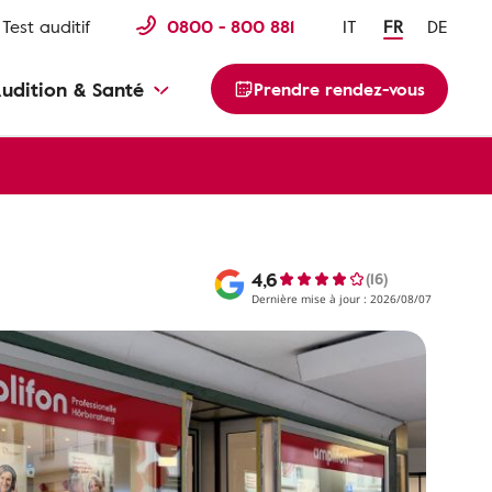
Test auditif
0800 - 800 881
IT
FR
DE
udition & Santé
Prendre rendez-vous
4,6
(16)
Dernière mise à jour : 2026/08/07