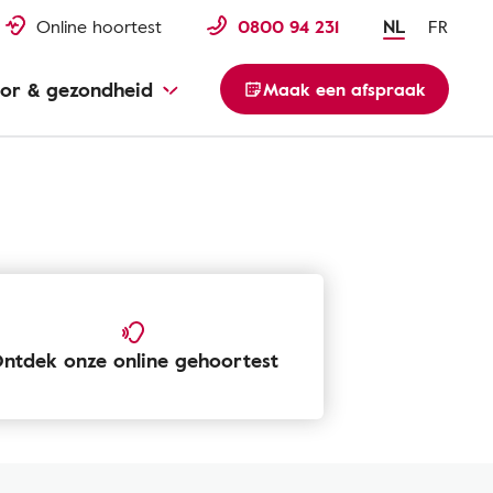
Online hoortest
0800 94 231
NL
FR
or & gezondheid
Maak een afspraak
ntdek onze online gehoortest