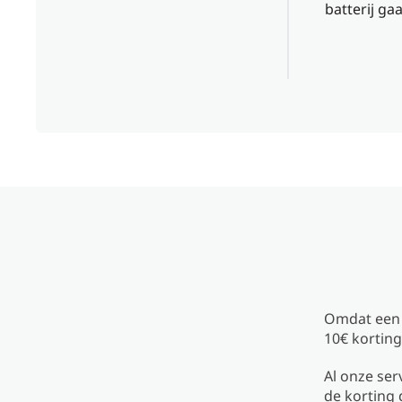
batterij ga
Omdat een h
10€ korting
Al onze ser
de korting 