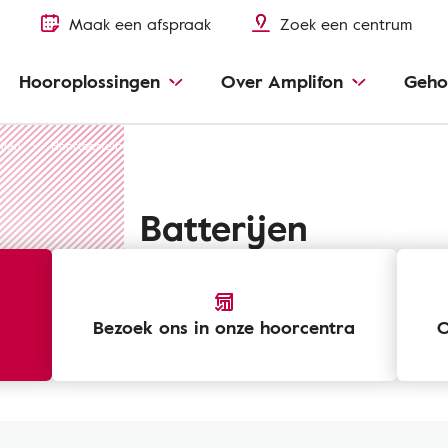
Maak een afspraak
Zoek een centrum
Hooroplossingen
Over Amplifon
Geho
llen
Hoortoestelbatterijen en -opladers
Hoorbatterijen
Batterijen
Bezoek ons ​​in onze hoorcentra
O