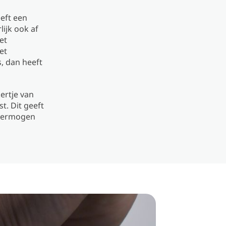
eeft een
ijk ook af
et
et
, dan heeft
ertje van
t. Dit geeft
 vermogen