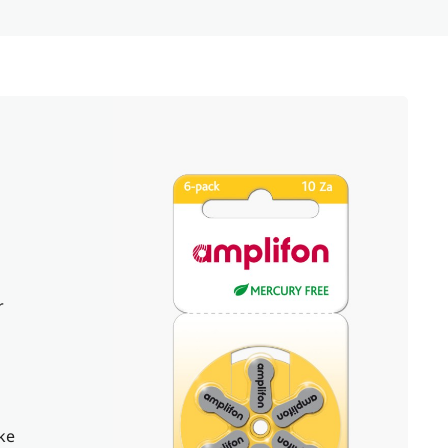
r
lke