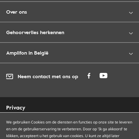
Over ons
Gehoorverlies herkennen
Amplifon in België
Neem contact met ons op
Privacy
Cookies
We gebruiken Cookies om de diensten en functies op onze site te leveren
Toegankelijkheid
en om de gebruikerservaring te verbeteren. Door op 'Ik ga akkoord' te
Sitemap
klikken, accepteert u het gebruik van cookies. U kunt ze altijd later