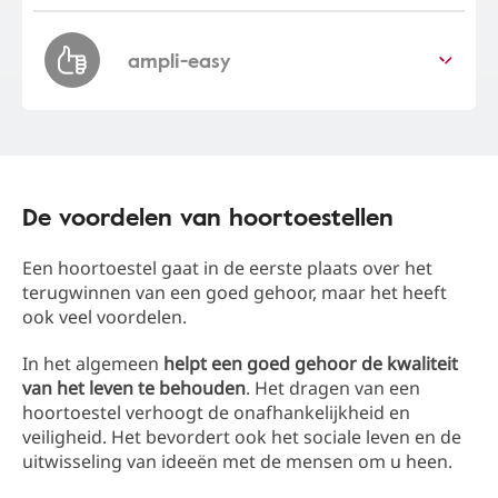
Klein maar superkrachtig!
ampli-easy
Nieuwe kleine onzichtbare hoortoestellen die
volledig in de gehoorgang passen.
Blijf verbonden!
Ontdek meer
De voordelen van hoortoestellen
Slimme hoorapparaten verbinden en streamen
geluid rechtstreeks vanaf uw smartphone of
Altijd op volle kracht!
Een hoortoestel gaat in de eerste plaats over het
andere apparaten.
terugwinnen van een goed gehoor, maar het heeft
Met de herlaadbare hoortoestellen van Amplifon
ook veel voordelen.
Ontdek meer
hoeft u nooit meer batterijen te vervangen.
Voor iedereen geschikt
In het algemeen
helpt een goed gehoor de kwaliteit
van het leven te behouden
. Het dragen van een
Ontdek meer
De meest economische Amplifon oplossingen,
hoortoestel verhoogt de onafhankelijkheid en
veiligheid. Het bevordert ook het sociale leven en de
die alle functies bieden voor een goed gehoor.
uitwisseling van ideeën met de mensen om u heen.