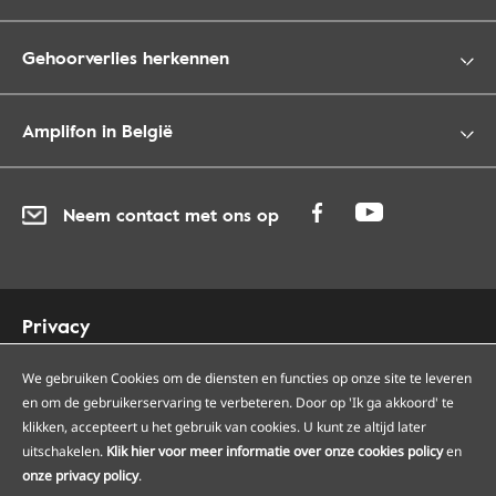
Gehoorverlies herkennen
Amplifon in België
Neem contact met ons op
Privacy
Cookies
Toegankelijkheid
We gebruiken Cookies om de diensten en functies op onze site te leveren
en om de gebruikerservaring te verbeteren. Door op 'Ik ga akkoord' te
Sitemap
klikken, accepteert u het gebruik van cookies. U kunt ze altijd later
Onze Amplifon hoorcentra
uitschakelen.
Klik hier voor meer informatie over onze cookies policy
en
Onze servicepunten
onze privacy policy
.