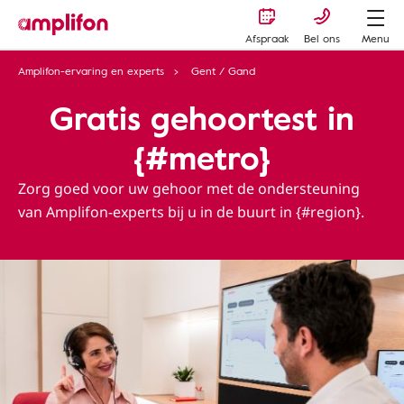
Afspraak
Bel ons
Menu
Amplifon-ervaring en experts
Gent / Gand
Gratis gehoortest in
{#metro}
Zorg goed voor uw gehoor met de ondersteuning
van Amplifon-experts bij u in de buurt in {#region}.