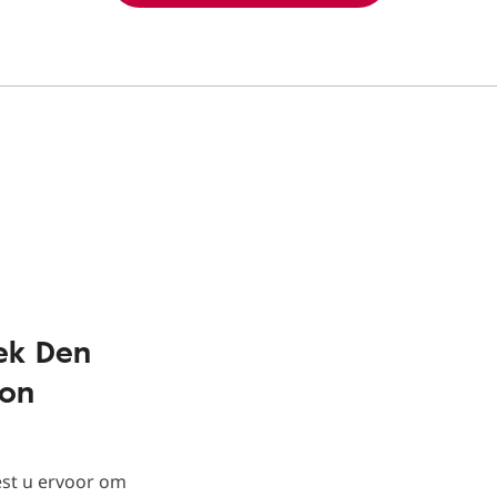
ek Den
fon
est u ervoor om