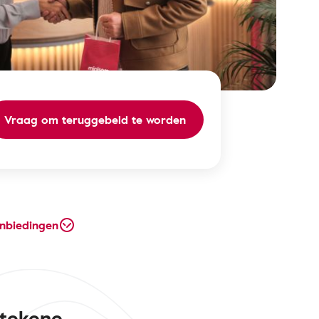
Vraag om teruggebeld te worden
nbiedingen
tekene.