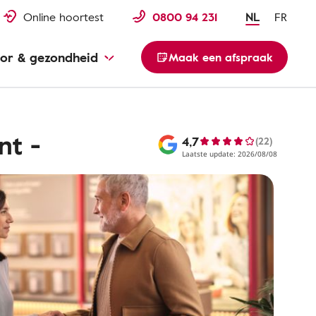
Online hoortest
0800 94 231
NL
FR
or & gezondheid
Maak een afspraak
nt -
4,7
(22)
Laatste update: 2026/08/08