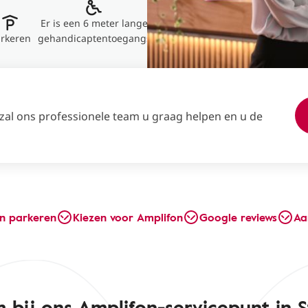
Er is een 6 meter lange
rkeren
gehandicaptentoegangs
 zal ons professionele team u graag helpen en u de
en parkeren
Kiezen voor Amplifon
Google reviews
Aa
 bij ons Amplifon-servicepunt in S