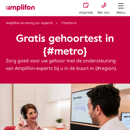
Afspraak
Bel ons
Menu
Amplifon-ervaring en experts
Charleroi
Gratis gehoortest in
{#metro}
Zorg goed voor uw gehoor met de ondersteuning
van Amplifon-experts bij u in de buurt in {#region}.