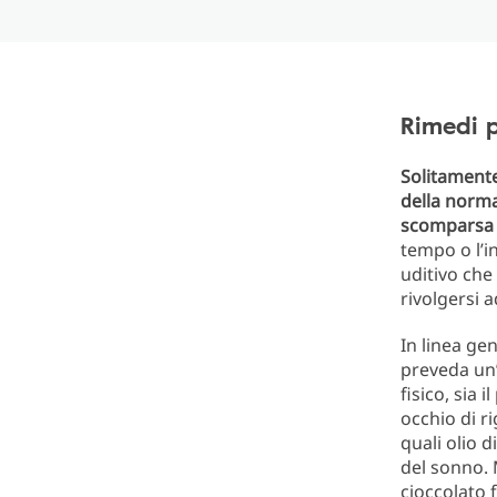
Rimedi p
Solitamente
della norma
scomparsa 
tempo o l’i
uditivo che
rivolgersi 
In linea ge
preveda un’
fisico, sia
occhio di r
quali olio 
del sonno. M
cioccolato 