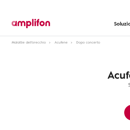
Soluzi
Malattie dell'orecchio
Acufene
Dopo concerto
Acuf