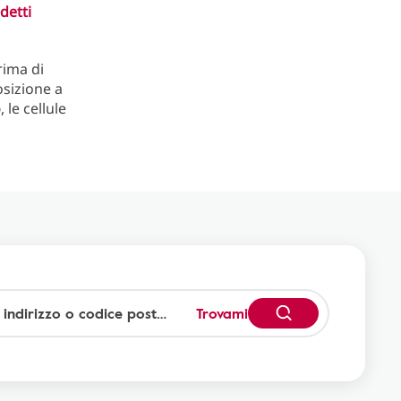
ddetti
rima di
osizione a
o
, le cellule
Trovami