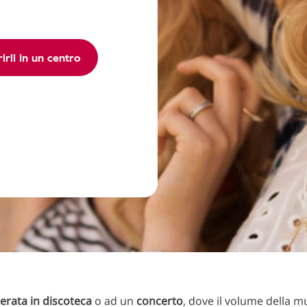
irli in un centro
erata in discoteca
o
ad un
concerto
, dove il volume della m