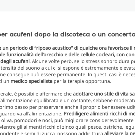
er acufeni dopo la discoteca o un concert
 un periodo di “riposo acustico” di qualche ora favorisce il r
le funzionalità dell’orecchio e delle cellule cocleari, con c
degli acufeni
. Alcune volte però, se lo stress sonoro dura p
ntensità del suono a cui ci si espone è estremamente elevata
 ne consegue può essere permanente. In questi casi è nece
ad un
medico specialista
per la terapia opportuna.
nerale, è possibile affermare che
adottare uno stile di vita s
alimentazione equilibrata e un costante, sebbene moderato
 il primo passo per preservare anche il proprio benessere udi
iguardo va all’alimentazione.
Prediligere alimenti ricchi di m
di oliva, pomodori e noci, può migliorare considerevolmente 
entre gli alimenti ricchi di zinco quali pesce, ostriche, legu
fondente e semi di zucca, possono addirittura
alleviare la p