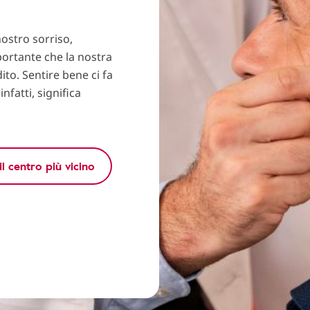
nostro sorriso,
mportante che la nostra
dito. Sentire bene ci fa
nfatti, significa
il centro più vicino