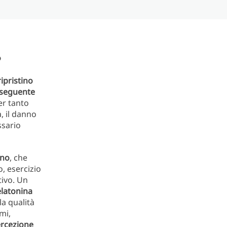
o
ipristino
onseguente
er tanto
, il danno
ssario
ano
, che
, esercizio
tivo. Un
elatonina
la qualità
mi,
ercezione