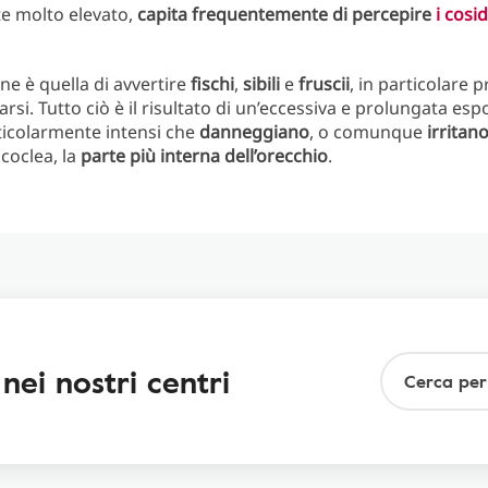
e molto elevato,
capita frequentemente di percepire
i cosi
ne è quella di avvertire
fischi
,
sibili
e
fruscii
, in particolare p
si. Tutto ciò è il risultato di un’eccessiva e prolungata esp
ticolarmente intensi che
danneggiano
, o comunque
irritan
a coclea, la
parte più interna dell’orecchio
.
 nei nostri centri