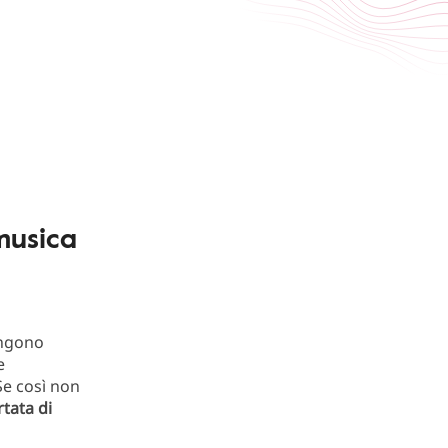
musica
ngono
e
 Se così non
rtata di