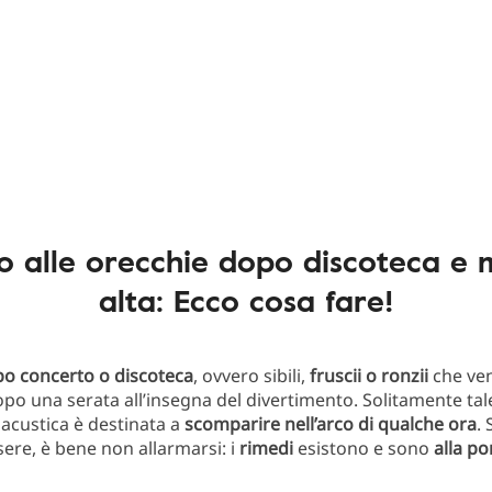
io alle orecchie dopo discoteca e 
alta: Ecco cosa fare!
po concerto o discoteca
, ovvero sibili,
fruscii o ronzii
che ve
opo una serata all’insegna del divertimento. Solitamente tal
acustica è destinata a
scomparire nell’arco di qualche ora
.
ere, è bene non allarmarsi: i
rimedi
esistono e sono
alla po