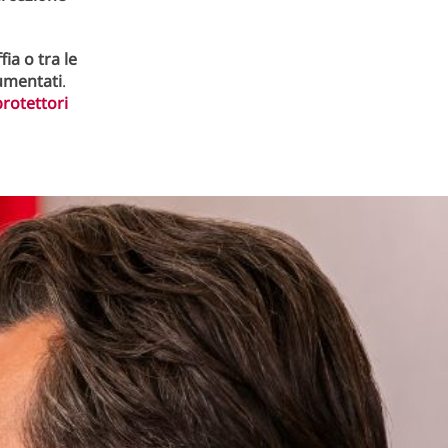
ia o tra le
umentati
.
rotettori