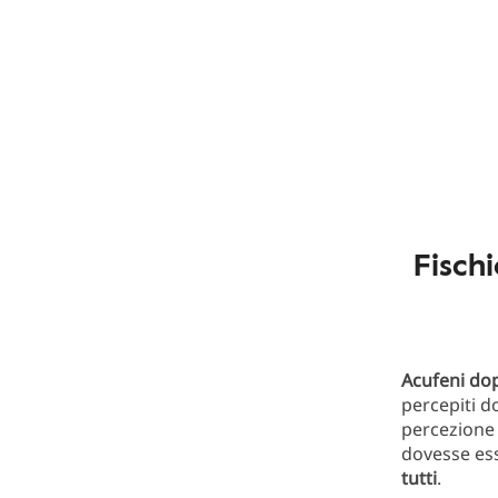
Fisch
Acufeni do
percepiti d
percezione 
dovesse ess
tutti
.