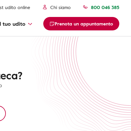
st udito online
Chi siamo
800 046 385
l tuo udito
Prenota un appuntamento
teca?
o