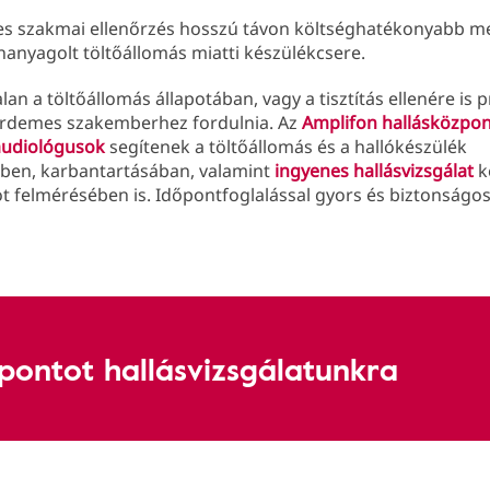
es szakmai ellenőrzés hosszú távon költséghatékonyabb m
hanyagolt töltőállomás miatti készülékcsere.
lan a töltőállomás állapotában, vagy a tisztítás ellenére is
 érdemes szakemberhez fordulnia. Az
Amplifon hallásközpon
audiológusok
segítenek a töltőállomás és a hallókészülék
ében, karbantartásában, valamint
ingyenes hallásvizsgálat
k
ot felmérésében is. Időpontfoglalással gyors és biztonság
őpontot hallásvizsgálatunkra