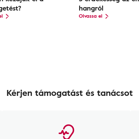
getést?
hangról
el
Olvassa el
Kérjen támogatást és tanácsot