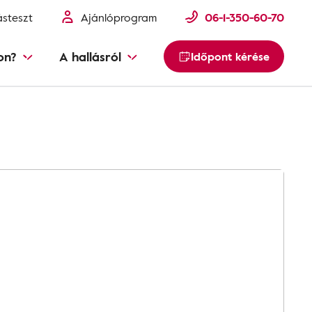
ásteszt
Ajánlóprogram
06-1-350-60-70
on?
A hallásról
Időpont kérése