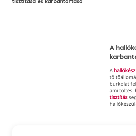
tisztítása és karbantartása
A hallók
karbant
A
hallókész
töltőállomá
burkolat fe
ami töltési
tisztítás
seg
hallókészü