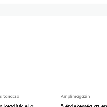
s tanácsa
Amplimagazin
 kezdjük el a
5 érdekesség az e