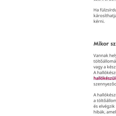
Ha fülzsírd
károsíthatj
kérni.
Mikor s
Vannak hely
töltőállomá
vagy a kész
A hallókész
hallókészü
szennyeződ
A hallókész
a töltőállo
és elvégzik
hibák, ame