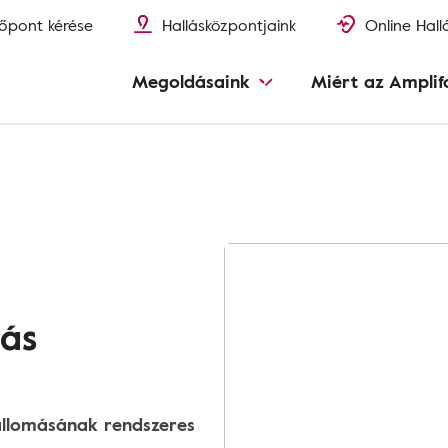
őpont kérése
Hallásközpontjaink
Online Hall
Megoldásaink
Miért az Amplif
más
őállomásának rendszeres