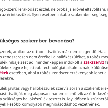
ugó-szerű lerakódást észlel, ne próbálja erővel eltávolítani,
a az érintkezőket. Ilyen esetben inkább szakember segítsé
zükséges szakember bevonása?
zetek, amikor az otthoni tisztítás már nem elegendő. Ha a
s rendszeresen nem érzékeli a hallókészüléket, a töltés m
ülék hibajelzést ad, mindenképpen indokolt a
szakszerviz
fe
ülékek egyre fejlettebb technológiát alkalmaznak, különös
lékek
esetében, ahol a töltési rendszer érzékenyebb lehet a
ésekre.
ülék javítás vagy hallókészülék szervíz során a szakember
mást tisztítják meg alaposan, hanem ellenőrzik az érintkezők
 a szükséges hallókészülék tesztet is. Így időben kiszűrhető
lyek később komolyabb meghibásodáshoz vezetnének.