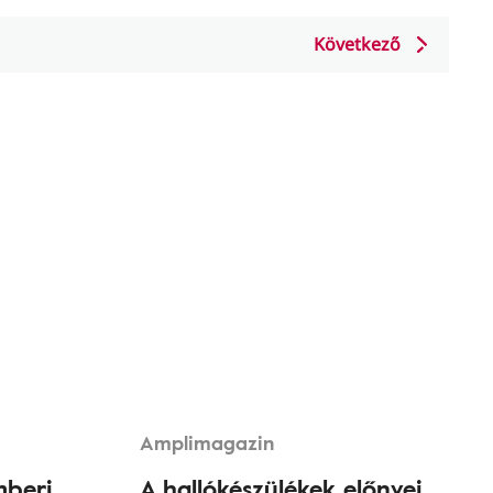
Következő
Amplimagazin
mberi
A hallókészülékek előnyei