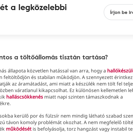
két a legközelebbi
ntos a töltőállomás tisztán tartása?
más állapota közvetlen hatással van arra, hogy a
hallókészü
 feltöltődjön és stabilan működjön. A szennyezett érintke
tják az áramátadást, ami miatt a készülék nem tölt fel telj
özben váratlanul kikapcsolhat. Ez különösen kellemetlen le
kik
halláscsökkenés
miatt napi szinten támaszkodnak a
ékre.
ásokba kerülő por és fülzsír nem mindig látható szabad sz
zú távon komoly problémát okozhat. A nem megfelelő tölté
lék
működését
is befolyásolja, torz hangzást vagy instabil t