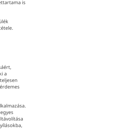
ettartama is
ülék
étele.
sáért,
ki a
teljesen
l érdemes
alkalmazása.
hegyes
ltávolítása
yílásokba,