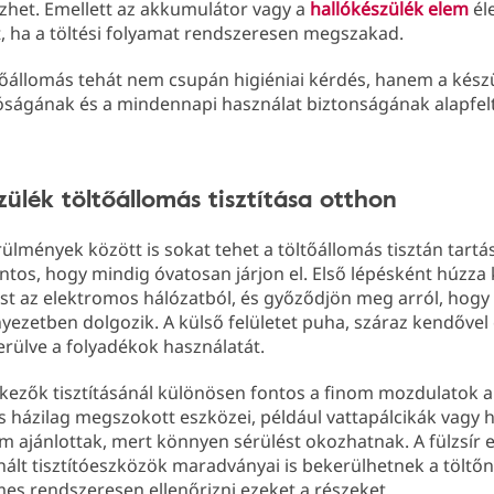
het. Emellett az akkumulátor vagy a
hallókészülék elem
él
, ha a töltési folyamat rendszeresen megszakad.
ltőállomás tehát nem csupán higiéniai kérdés, hanem a kész
ságának és a mindennapi használat biztonságának alapfelt
zülék töltőállomás tisztítása otthon
ülmények között is sokat tehet a töltőállomás tisztán tartá
tos, hogy mindig óvatosan járjon el. Első lépésként húzza 
st az elektromos hálózatból, és győződjön meg arról, hogy 
yezetben dolgozik. A külső felületet puha, száraz kendőve
kerülve a folyadékok használatát.
tkezők tisztításánál különösen fontos a finom mozdulatok 
tás házilag megszokott eszközei, például vattapálcikák vagy 
m ajánlottak, mert könnyen sérülést okozhatnak. A fülzsír e
ált tisztítóeszközök maradványai is bekerülhetnek a töltőn
es rendszeresen ellenőrizni ezeket a részeket.