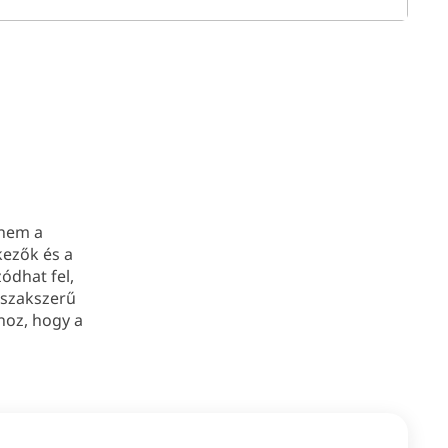
nem a
kezők és a
dhat fel,
 szakszerű
hoz, hogy a