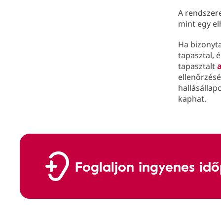
A rendszer
mint egy el
Ha bizonyta
tapasztal,
tapasztalt
ellenőrzés
hallásállap
kaphat.
Foglaljon ingyenes id