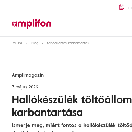
Id
Rólunk
Blog
toltoallomas-karbantartas
Amplimagazin
7 május 2026
Hallókészülék töltőállo
karbantartása
Ismerje meg, miért fontos a hallókészülék tölt