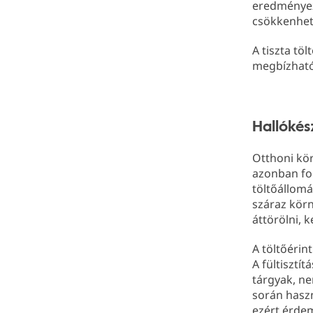
eredményez
csökkenhet
A tiszta tö
megbízható
Hallókés
Otthoni kör
azonban fon
töltőállomá
száraz körn
áttörölni, 
A töltőérin
A fültisztí
tárgyak, ne
során haszn
ezért érdem