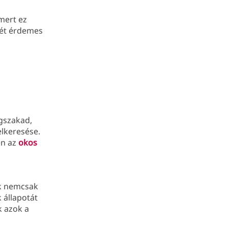
 mert ez
gét érdemes
egszakad,
lkeresése.
en az
okos
ek nemcsak
 állapotát
k azok a