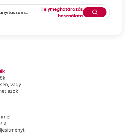
Helymeghatározás
használata
lék
zők
esen, vagy
het azok
emmel,
s a
eljesítményt