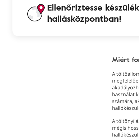
Ellenőriztesse készülé
hallásközpontban!
Miért fo
A töltőállo
megfelelően
akadályozha
használat k
számára, a
hallókészül
A töltőnyíl
mégis hoss
hallókészü