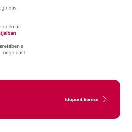
egoldás,
 problémát
tjaiban
eretében a
os megoldást
Időpont kérése