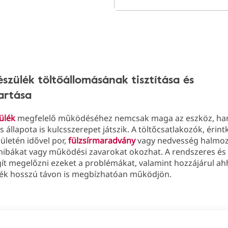
észülék töltőállomásának tisztítása és
artása
ülék
megfelelő működéséhez nemcsak maga az eszköz, ha
s állapota is kulcsszerepet játszik. A töltőcsatlakozók, érint
lületén idővel por,
fülzsírmaradvány
vagy nedvesség halmozó
 hibákat vagy működési zavarokat okozhat. A rendszeres és
ít megelőzni ezeket a problémákat, valamint hozzájárul ah
lék hosszú távon is megbízhatóan működjön.