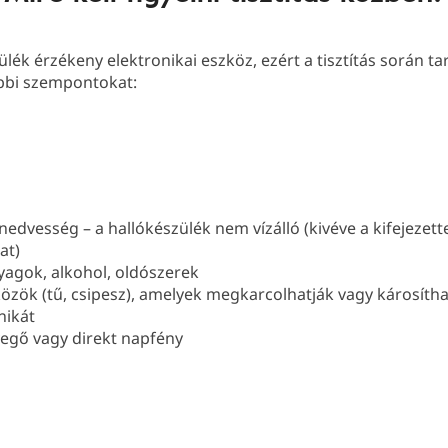
ülék érzékeny elektronikai eszköz, ezért a tisztítás során t
ábbi szempontokat:
nedvesség – a hallókészülék nem vízálló (kivéve a kifejezette
at)
yagok, alkohol, oldószerek
közök (tű, csipesz), amelyek megkarcolhatják vagy károsítha
nikát
vegő vagy direkt napfény