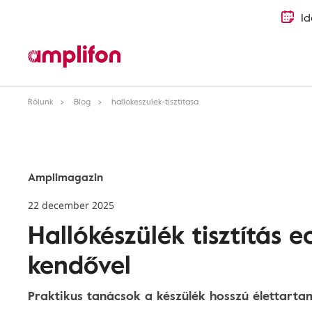
Id
Rólunk
Blog
hallokeszulek-tisztitasa
Amplimagazin
22 december 2025
Hallókészülék tisztítás e
kendővel
Praktikus tanácsok a készülék hosszú élettarta