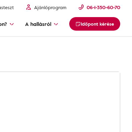
ásteszt
Ajánlóprogram
06-1-350-60-70
on?
A hallásról
Időpont kérése