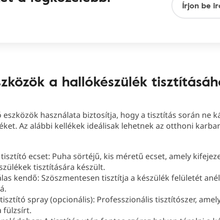
szközök a hallókészülék tisztításáh
 eszközök használata biztosítja, hogy a tisztítás során ne k
éket. Az alábbi kellékek ideálisak lehetnek az otthoni karba
 tisztító ecset: Puha sörtéjű, kis méretű ecset, amely kifejez
szülékek tisztítására készült.
las kendő: Szöszmentesen tisztítja a készülék felületét ané
á.
isztító spray (opcionális): Professzionális tisztítószer, amel
 fülzsírt.