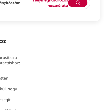
Helymeghatározás
használata
oz
árosítsa a
ntartáshoz:
etten
lkül, hogy
y segít