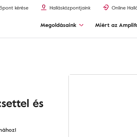
őpont kérése
Hallásközpontjaink
Online Hall
Megoldásaink
Miért az Amplif
csettel és
mához!