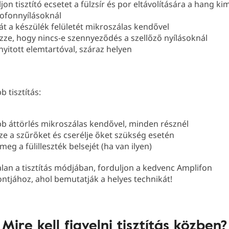
jon tisztító ecsetet a fülzsír és por eltávolítására a hang k
ofonnyílásoknál
 át a készülék felületét mikroszálas kendővel
izze, hogy nincs-e szennyeződés a szellőző nyílásoknál
 nyitott elemtartóval, száraz helyen
b tisztítás:
b áttörlés mikroszálas kendővel, minden résznél
zze a szűrőket és cserélje őket szükség esetén
 meg a fülilleszték belsejét (ha van ilyen)
lan a tisztítás módjában, forduljon a kedvenc Amplifon
ntjához, ahol bemutatják a helyes technikát!
Mire kell figyelni tisztítás közben?