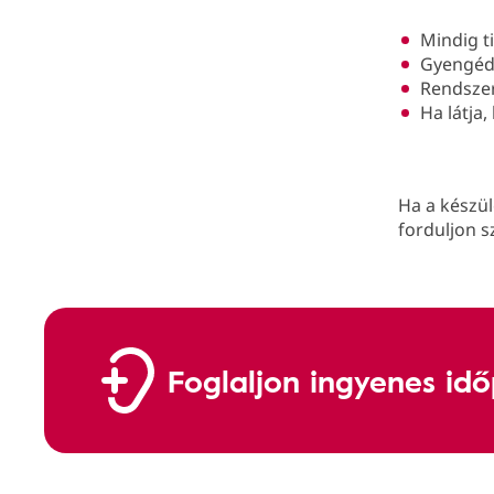
Mindig t
Gyengéd
Rendszer
Ha látja
Ha a készül
forduljon 
Foglaljon ingyenes id