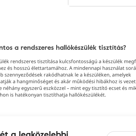
ntos a rendszeres hallókészülék tisztítás?
ülék rendszeres tisztítása kulcsfontosságú a készülék megf
z és hosszú élettartamához. A mindennapi használat során 
éb szennyeződések rakódhatnak le a készüléken, amelyek
hatják a hangminőséget és akár működési hibákhoz is veze
 néhány egyszerű eszközzel – mint egy tisztító ecset és mi
hon is hatékonyan tisztíthatja hallókészülékét.
két a legközelebbi