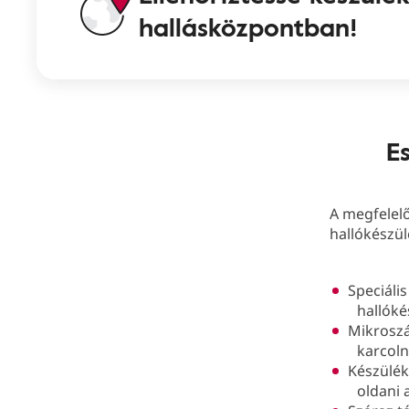
hallásközpontban!
E
A megfelelő
hallókészül
Speciális
hallóké
Mikroszá
karcoln
Készülékt
oldani a