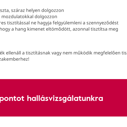
iszta, száraz helyen dolgozzon
 mozdulatokkal dolgozzon
es tisztítással ne hagyja felgyülemleni a szennyeződést
, hogy a hang kimenet eltömődött, azonnal tisztítsa meg
ék ellenáll a tisztításnak vagy nem működik megfelelően tis
szakemberhez!
őpontot hallásvizsgálatunkra