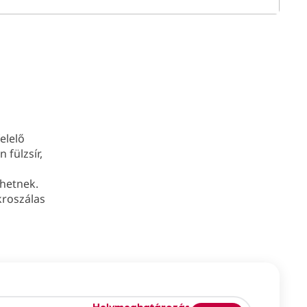
elelő
fülzsír,
thetnek.
kroszálas