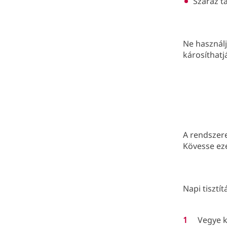
Száraz tá
Ne használj
károsíthatj
A rendszer
Kövesse eze
Napi tisztít
Vegye k