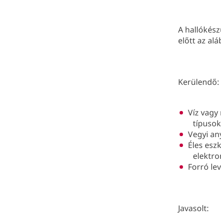
A hallókész
előtt az al
Kerülendő:
Víz vagy 
típusok
Vegyi an
Éles esz
elektro
Forró le
Javasolt: