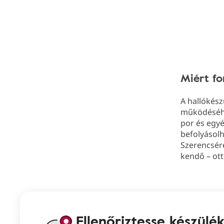
Miért fo
A hallókész
működéséhe
por és egy
befolyásol
Szerencsére
kendő – ott
Ellenőriztesse készülé