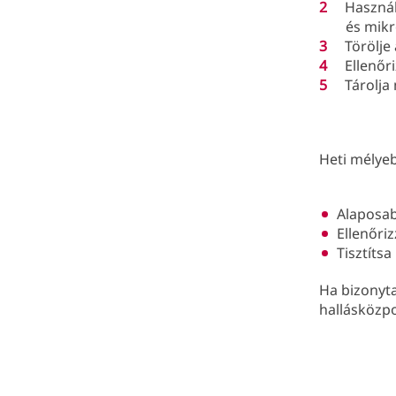
Használ
és mikr
Törölje
Ellenőr
Tárolja
Heti mélyeb
Alaposab
Ellenőri
Tisztítsa
Ha bizonyta
hallásközpo