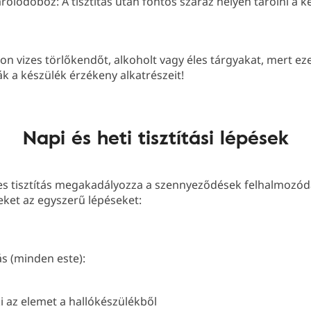
rolódoboz: A tisztítás után fontos száraz helyen tárolni a k
on vizes törlőkendőt, alkoholt vagy éles tárgyakat, mert ez
ák a készülék érzékeny alkatrészeit!
Napi és heti tisztítási lépések
es tisztítás megakadályozza a szennyeződések felhalmozód
ket az egyszerű lépéseket:
ás (minden este):
i az elemet a hallókészülékből