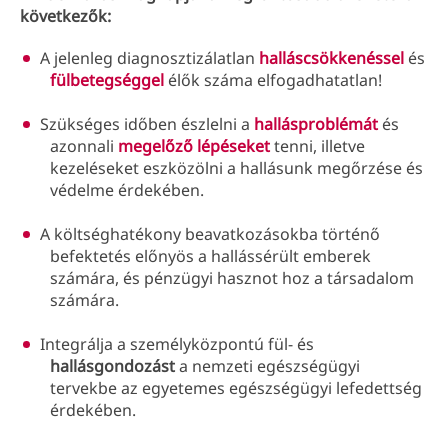
következők:
A jelenleg diagnosztizálatlan
halláscsökkenéssel
és
fülbetegséggel
élők száma elfogadhatatlan!
Szükséges időben észlelni a
hallásproblémát
és
azonnali
megelőző lépéseket
tenni, illetve
kezeléseket eszközölni a hallásunk megőrzése és
védelme érdekében.
A költséghatékony beavatkozásokba történő
befektetés előnyös a hallássérült emberek
számára, és pénzügyi hasznot hoz a társadalom
számára.
Integrálja a személyközpontú fül- és
hallásgondozást
a nemzeti egészségügyi
tervekbe az egyetemes egészségügyi lefedettség
érdekében.