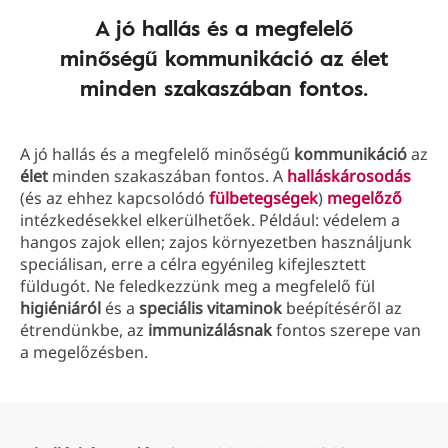
A jó hallás és a megfelelő
minőségű kommunikáció az élet
minden szakaszában fontos.
A jó hallás és a megfelelő minőségű
kommunikáció
az
élet
minden szakaszában fontos. A
halláskárosodás
(és az ehhez kapcsolódó
fülbetegségek
)
megelőző
intézkedésekkel elkerülhetőek. Például: védelem a
hangos zajok ellen; zajos környezetben használjunk
speciálisan, erre a célra egyénileg kifejlesztett
füldugót. Ne feledkezzünk meg a megfelelő fül
higiéniáról
és a
speciális vitaminok
beépítéséről az
étrendünkbe, az
immunizálásnak
fontos szerepe van
a megelőzésben.