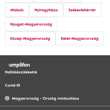
Miskolc
Nyíregyháza
Székesfehérvár
Nyugat-Magyarország
Közép-Magyarország
Kelet-Magyarország
Hallókészülékeink
Covid-19
Magyarország
-
Ország módosítása