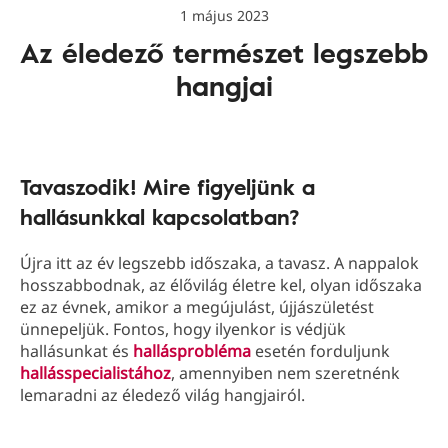
1 május 2023
Az éledező természet legszebb
hangjai
Tavaszodik! Mire figyeljünk a
hallásunkkal kapcsolatban?
Újra itt az év legszebb időszaka, a tavasz. A nappalok
hosszabbodnak, az élővilág életre kel, olyan időszaka
ez az évnek, amikor a megújulást, újjászületést
ünnepeljük. Fontos, hogy ilyenkor is védjük
hallásunkat és
hallásprobléma
esetén forduljunk
hallásspecialistához
, amennyiben nem szeretnénk
lemaradni az éledező világ hangjairól.