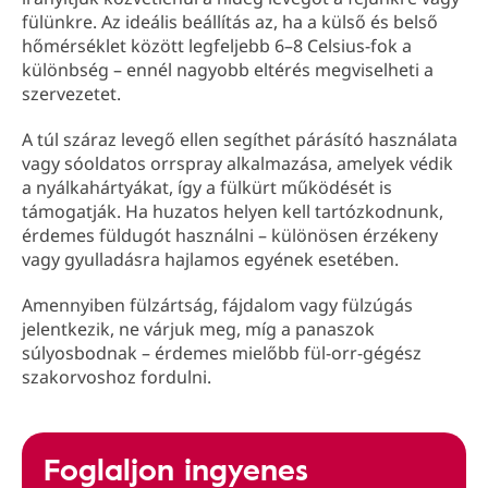
fülünkre. Az ideális beállítás az, ha a külső és belső
hőmérséklet között legfeljebb 6–8 Celsius-fok a
különbség – ennél nagyobb eltérés megviselheti a
szervezetet.
A túl száraz levegő ellen segíthet párásító használata
vagy sóoldatos orrspray alkalmazása, amelyek védik
a nyálkahártyákat, így a fülkürt működését is
támogatják. Ha huzatos helyen kell tartózkodnunk,
érdemes füldugót használni – különösen érzékeny
vagy gyulladásra hajlamos egyének esetében.
Amennyiben fülzártság, fájdalom vagy fülzúgás
jelentkezik, ne várjuk meg, míg a panaszok
súlyosbodnak – érdemes mielőbb fül-orr-gégész
szakorvoshoz fordulni.
Foglaljon ingyenes