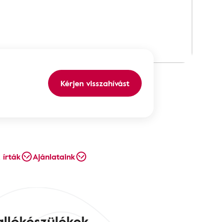
Kérjen visszahívást
 írták
Ajánlataink
llókészülékek