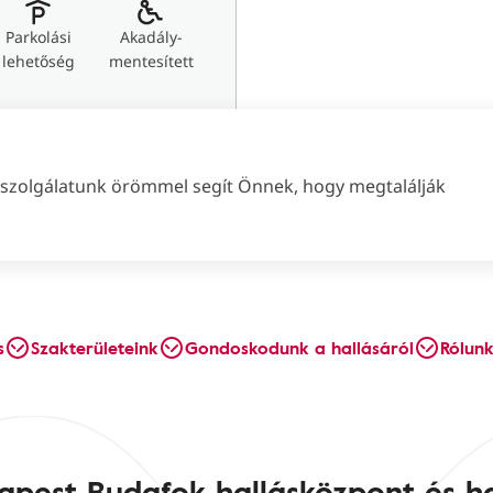
Parkolási
Akadály-
lehetőség
mentesített
élszolgálatunk örömmel segít Önnek, hogy megtalálják
s
Szakterületeink
Gondoskodunk a hallásáról
Rólunk
apest Budafok hallásközpont és ha