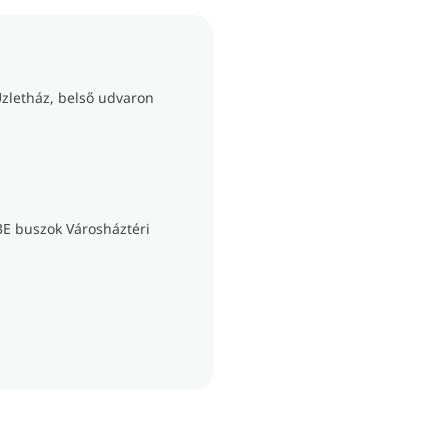
Üzletház, belső udvaron
33E buszok Városháztéri