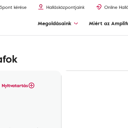
őpont kérése
Hallásközpontjaink
Online Hall
Megoldásaink
Miért az Amplif
afok
Nyitvatartás