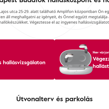
ajos utca 25-29. alatt található Amplifon központban Ön e
szen áll meghallgatni az igényeit, és Önnel együtt megtalálj
hallókészüléket. Végeztesse el az ingyenes hallásvizsgálatot
Nev várjon
Végezz
 hallásvizsgálaton
hallás
Útvonalterv és parkolás