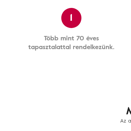
1
Több mint 70 éves
tapasztalattal rendelkezünk.
M
Az a