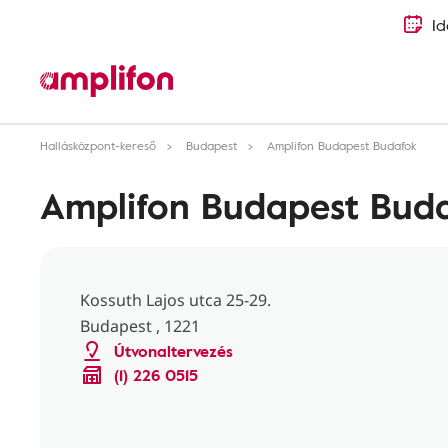
Id
Hallásközpont-kereső
Budapest
Amplifon Budapest Budafok
Amplifon Budapest Bud
Kossuth Lajos utca 25-29.
Budapest , 1221
Útvonaltervezés
(1) 226 0515