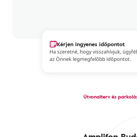
Kérjen ingyenes időpontot
Ha szeretné, hogy visszahívjuk, ügyf
az Önnek legmegfelőbb időpontot.
Útvonalterv és parkolá
Amplifon Bud