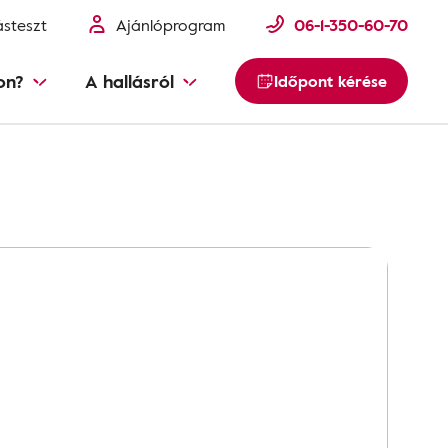
ásteszt
Ajánlóprogram
06-1-350-60-70
on?
A hallásról
Időpont kérése