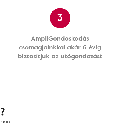
3
AmpliGondoskodás
csomagjainkkal akár 6 évig
biztosítjuk az utógondozást
t?
kban: