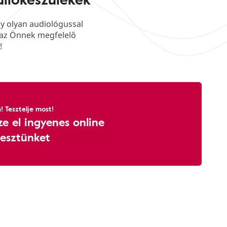
gy olyan audiológussal
a az Önnek megfelelő
!
! Tesztelje most!
e el ingyenes online
tesztünket