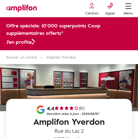
Centres
Appel
Menu
Offre spéciale: 10’000 superpoints Coop
supplémentaires offerts*
J'en profite
Trouver un centre
Amplifon Yverdon
4,4
(61)
Dernière mise à jour : 2026/08/07
Amplifon Yverdon
Rue du Lac 2