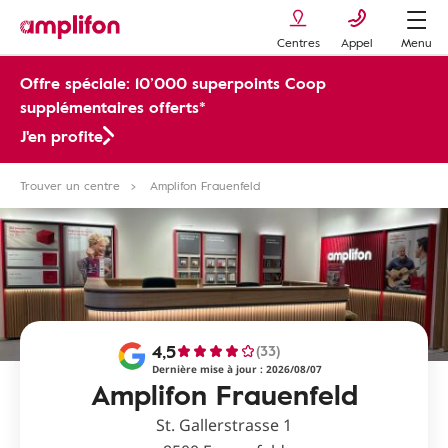
Centres
Appel
Menu
Offre spéciale: 10’000 superpoints Coop
supplémentaires offerts*
J'en profite
Trouver un centre
Amplifon Frauenfeld
4,5
(33)
Dernière mise à jour : 2026/08/07
Amplifon Frauenfeld
St. Gallerstrasse 1