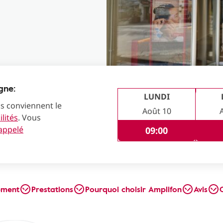
gne:
LUNDI
us conviennent le
Août 10
lités
. Vous
rappelé
09:00
ement
Prestations
Pourquoi choisir Amplifon
Avis