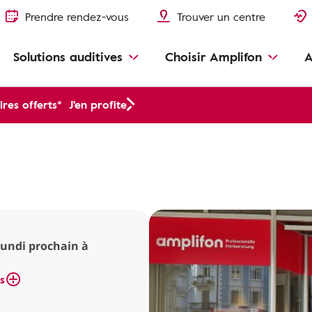
Prendre rendez-vous
Trouver un centre
Solutions auditives
Choisir Amplifon
A
res offerts*
J'en profite
lundi prochain à
s