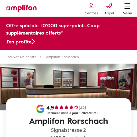
Centres
Appel
Menu
Offre spéciale: 10’000 superpoints Coop
supplémentaires offerts*
J'en profite
Trouver un centre
Amplifon Rorschach
4,9
(33)
Dernière mise à jour : 2026/08/10
Amplifon Rorschach
Signalstrasse 2