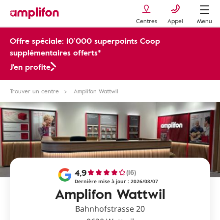
Centres
Appel
Menu
Offre spéciale: 10’000 superpoints Coop
supplémentaires offerts*
J'en profite
Trouver un centre
Amplifon Wattwil
4,9
(16)
Dernière mise à jour : 2026/08/07
Amplifon Wattwil
Bahnhofstrasse 20