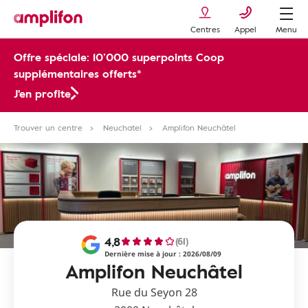
Centres
Appel
Menu
Offre spéciale: 10’000 superpoints Coop
supplémentaires offerts*
J'en profite
Trouver un centre
Neuchatel
Amplifon Neuchâtel
4,8
(61)
Dernière mise à jour : 2026/08/09
Amplifon Neuchâtel
Rue du Seyon 28