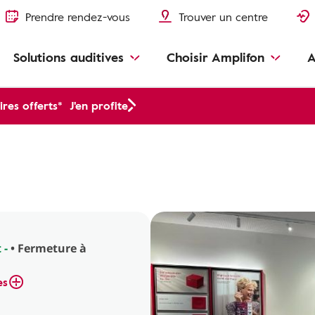
Prendre rendez-vous
Trouver un centre
Solutions auditives
Choisir Amplifon
A
res offerts*
J'en profite
 -
• Fermeture à
es