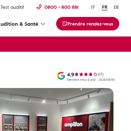
Test auditif
0800 - 800 881
IT
FR
DE
udition & Santé
Prendre rendez-vous
4,9
(17)
Dernière mise à jour : 2026/08/06