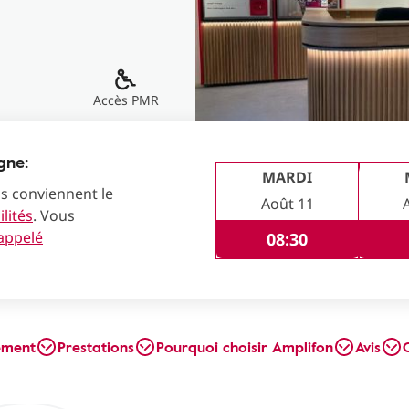
Accès PMR
gne:
MARDI
us conviennent le
Août 11
lités
. Vous
rappelé
08:30
ement
Prestations
Pourquoi choisir Amplifon
Avis