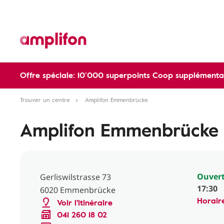
Offre spéciale: 10’000 superpoints Coop supplémentai
Trouver un centre
Amplifon Emmenbrücke
Amplifon Emmenbrücke
Ouvert
Gerliswilstrasse 73
17:30
6020 Emmenbrücke
Horair
Voir l'itinéraire
041 260 18 02