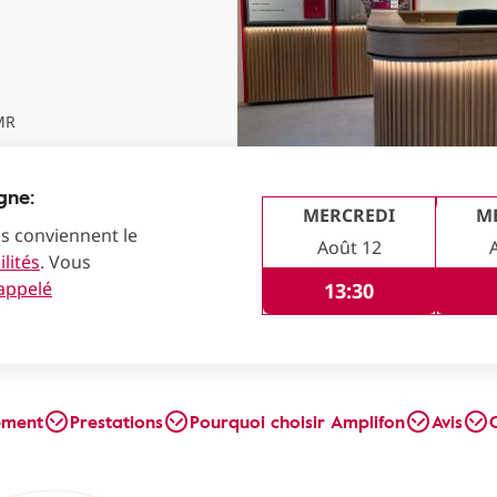
MR
gne:
MERCREDI
M
us conviennent le
Août 12
lités
. Vous
rappelé
13:30
ement
Prestations
Pourquoi choisir Amplifon
Avis