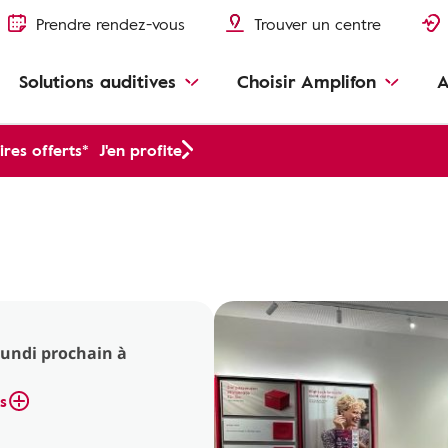
Prendre rendez-vous
Trouver un centre
Solutions auditives
Choisir Amplifon
A
res offerts*
J'en profite
lundi prochain à
s