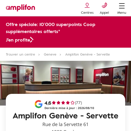
Centres
Appel
Menu
Offre spéciale: 10’000 superpoints Coop
supplémentaires offerts*
J'en profite
Trouver un centre
Geneve
Amplifon Genève - Servette
4,6
(77)
Dernière mise à jour : 2026/08/10
Amplifon Genève - Servette
Rue de la Servette 61