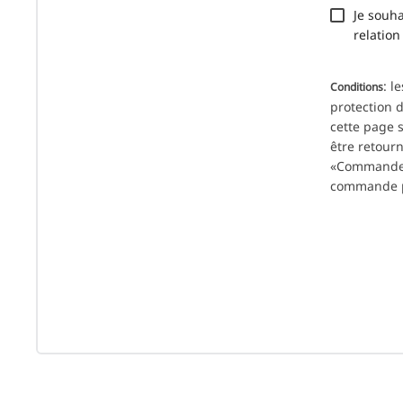
Je souha
relation
: l
Conditions
protection d
cette page 
être retour
«Commander»
commande 