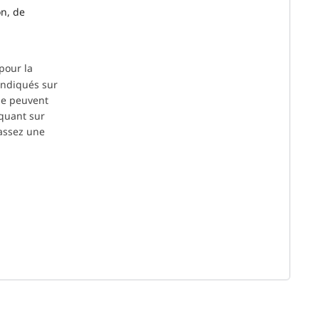
on, de
 pour la
 indiqués sur
ne peuvent
iquant sur
passez une