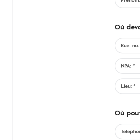
Prénom:
Où devo
Rue, no:
NPA: *
Lieu: *
Où pouv
Télépho