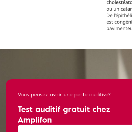
cholestéat
ou un
catar
De l’épithé
est
congéni
pavimenteux
Vous pensez avoir une perte auditive?
Test auditif gratuit chez
Amplifon