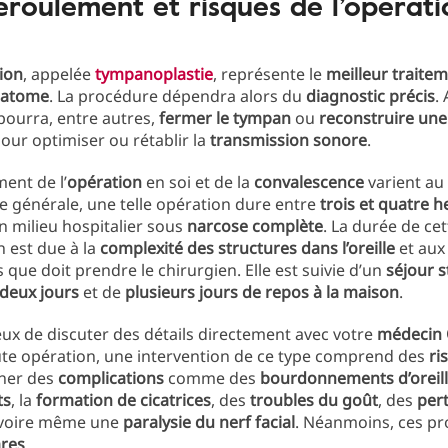
éroulement et risques de l’opérati
ion
, appelée
tympanoplastie
, représente le
meilleur traite
éatome
. La procédure dépendra alors du
diagnostic précis
. 
pourra, entre autres,
fermer le tympan
ou
reconstruire une
our optimiser ou rétablir la
transmission sonore
.
ent de l’
opération
en soi et de la
convalescence
varient au
le générale, une telle opération dure entre
trois et quatre 
en milieu hospitalier sous
narcose complète
. La durée de cet
n est due à la
complexité des structures dans l’oreille
et aux
 que doit prendre le chirurgien. Elle est suivie d’un
séjour s
deux jours
et de
plusieurs jours de repos à la maison
.
cieux de discuter des détails directement avec votre
médecin
e opération, une intervention de ce type comprend des
ri
îner des
complications
comme des
bourdonnements d’oreil
ts
, la
formation de cicatrices
, des
troubles du goût
, des
per
 voire même une
paralysie du nerf facial
. Néanmoins, ces p
ares
.