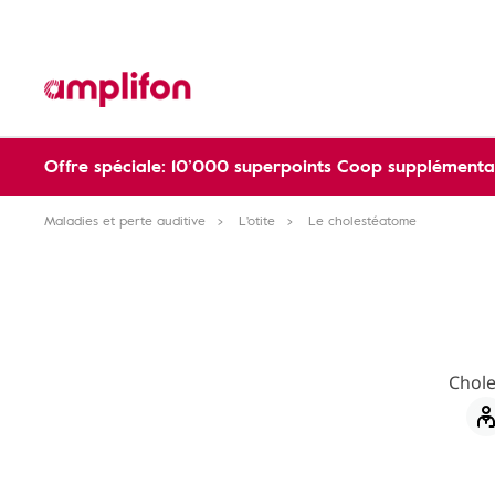
Offre spéciale: 10’000 superpoints Coop supplémentai
Maladies et perte auditive
L'otite
Le cholestéatome
Chole