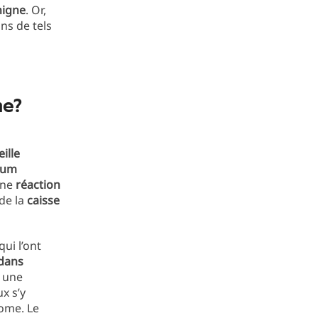
nigne
. Or,
ns de tels
me?
eille
ium
une
réaction
de la
caisse
qui l’ont
 dans
à une
x s’y
tome. Le