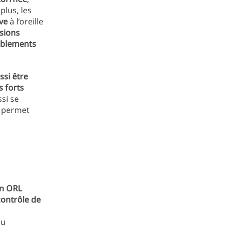
 plus, les
ive
à l’oreille
ésions
blements
ssi être
s forts
si se
permet
n ORL
contrôle de
du