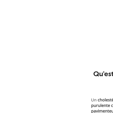
Qu’es
Un
cholest
purulente c
pavimenteux