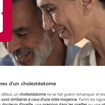
es d’un cholestéatome
u début, un
cholestéatome
ne se fait guère remarquer et le
sont similaires à ceux d’une otite moyenne
. Parmi les sign
es
douleurs d’oreille
, une
pression dans les oreilles
ou une
o