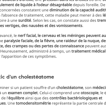
ulement de liquide à l’odeur désagréable
depuis l’oreille. De
concernées constatent une
diminution de la capacité audit
 l’absence de traitement, cette maladie peut mener à des
l
voire à une
surdité
. Selon les cas, on constate aussi des
trem
des vertiges, des nausées et des vomissements
.
avancé, le
nerf facial, le cerveau et les méninges peuvent au
ne
paralysie faciale, de la fièvre, une raideur de la nuque, de
te, des crampes ou des pertes de connaissance
peuvent aus
. Heureusement, administré à temps, un
traitement médical
 l’apparition de ces symptômes.
ic d’un cholestéatome
iner si un patient souffre d’un
cholestéatome
, son
médeci
à un
examen complet
. Celui-ci comprend une
otoscopie
, le
 de l’
équilibre
ainsi que des
contrôles bactériologiques et
ues
. Une
tomodensitométrie
représente la partie centrale 