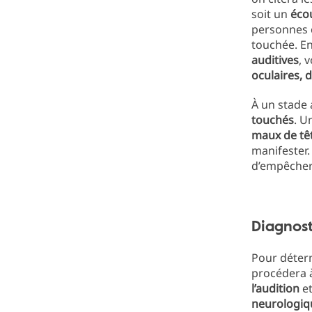
soit un
éco
personnes 
touchée. En
auditives
, 
oculaires, 
À un stade 
touchés
. U
maux de tê
manifester
d’empêcher
Diagnost
Pour déterm
procédera 
l’audition
et
neurologiq