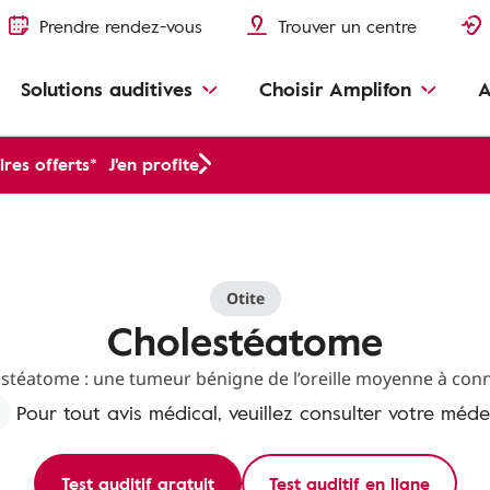
Prendre rendez-vous
Trouver un centre
Solutions auditives
Choisir Amplifon
A
res offerts*
J'en profite
Otite
Cholestéatome
stéatome : une tumeur bénigne de l’oreille moyenne à conn
Pour tout avis médical, veuillez consulter votre méde
Test auditif gratuit
Test auditif en ligne