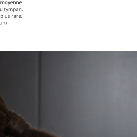
le moyenne
du tympan.
plus rare,
ium