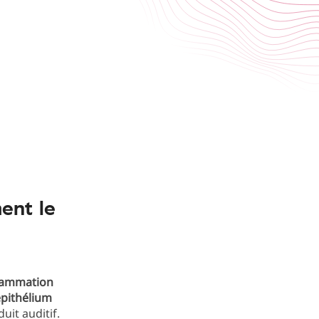
ent le
lammation
épithélium
uit auditif.