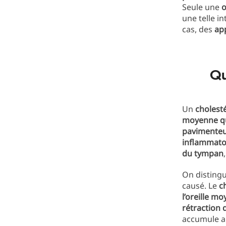
Seule une
o
une telle i
cas, des
app
Qu
Un
cholest
moyenne qu
pavimente
inflammato
du tympan
On disting
causé. Le
c
l’oreille m
rétraction 
accumule al