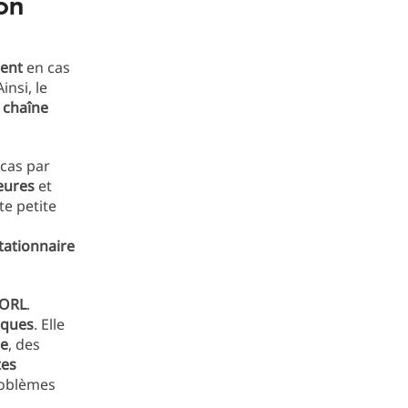
on
ment
en cas
Ainsi, le
 chaîne
 cas par
heures
et
te petite
tationnaire
 ORL
.
sques
. Elle
le
, des
tes
roblèmes