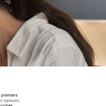
s
premiers
es typiques,
torrhée
,