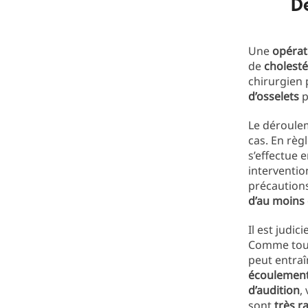
D
Une
opérat
de
cholest
chirurgien 
d’osselets
p
Le déroulem
cas. En règ
s’effectue 
interventio
précautions
d’au moins 
Il est judi
Comme tout
peut entra
écoulemen
d’audition
,
sont
très r