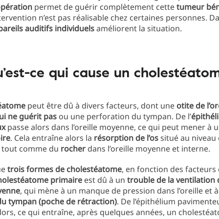
pération
permet de guérir complètement cette
tumeur bé
ntervention n’est pas réalisable chez certaines personnes. Da
areils auditifs individuels
améliorent la situation.
’est-ce qui cause un cholestéato
éatome
peut être dû à divers facteurs, dont une
otite de l’or
i ne guérit pas
ou une perforation du tympan. De l’
épithél
ux
passe alors dans l’oreille moyenne, ce qui peut mener à 
ire
. Cela entraîne alors la
résorption de l’os
situé au niveau 
, tout comme du
rocher
dans l’oreille moyenne et interne.
ue
trois formes de cholestéatome
, en fonction des facteurs 
holestéatome primaire
est dû à un
trouble de la ventilation
oyenne
, qui mène à un manque de pression dans l’oreille et 
du tympan (poche de rétraction)
. De l’épithélium pavimenteu
ors, ce qui entraîne, après quelques années, un cholestéa