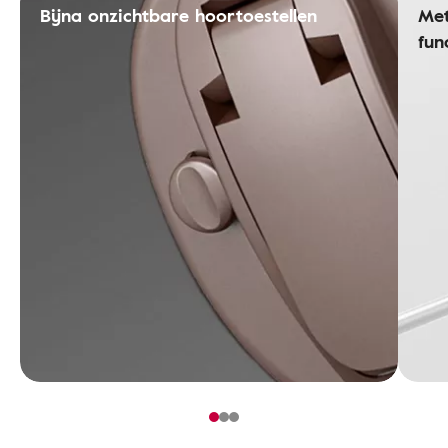
Bijna onzichtbare hoortoestellen
Met
fun