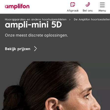
Afspraak
Bel ons
Menu
Hoorapparaten en andere hoorhulpmiddelen
De Amplifon hoortoestelle
ampli-mini 5D
Onze meest discrete oplossingen.
Bekijk prijzen