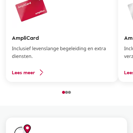
AmpliCard
Amp
Inclusief levenslange begeleiding en extra
Incl
diensten.
ver
Lees meer
Lee