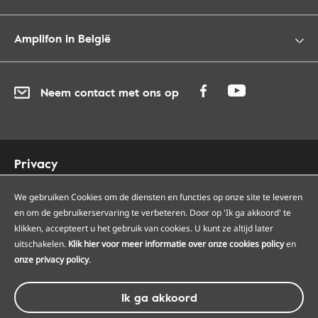
Amplifon in België
Neem contact met ons op
Privacy
Cookies
Toegankelijkheid
We gebruiken Cookies om de diensten en functies op onze site te leveren
en om de gebruikerservaring te verbeteren. Door op 'Ik ga akkoord' te
Sitemap
klikken, accepteert u het gebruik van cookies. U kunt ze altijd later
Onze Amplifon hoorcentra
uitschakelen.
Klik hier voor meer informatie over onze cookies policy
en
Onze servicepunten
onze privacy policy
.
Algemene voorwaarden
Ik ga akkoord
© Amplifon, 2026 - BTW BE0418975266