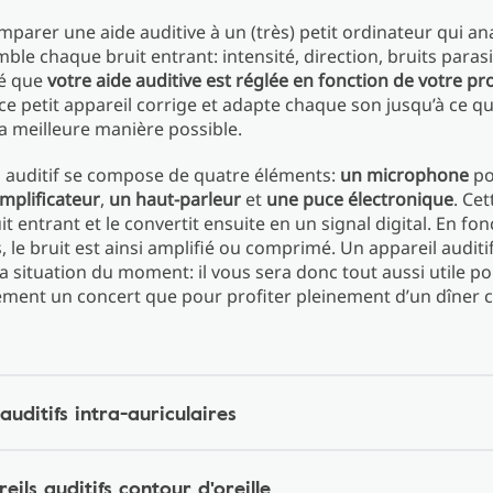
parer une aide auditive à un (très) petit ordinateur qui an
ble chaque bruit entrant: intensité, direction, bruits parasit
é que
votre aide auditive est réglée en fonction de votre prof
 ce petit appareil corrige et adapte chaque son jusqu’à ce q
la meilleure manière possible.
l auditif se compose de quatre éléments:
un microphone
po
mplificateur
,
un haut-parleur
et
une puce électronique
. Ce
uit entrant et le convertit ensuite en un signal digital. En fo
, le bruit est ainsi amplifié ou comprimé. Un appareil auditi
la situation du moment: il vous sera donc tout aussi utile po
ment un concert que pour profiter pleinement d’un dîner co
auditifs intra-auriculaires
eils auditifs contour d'oreille