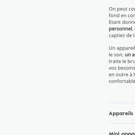
On peut com
fond en com
Etant donn
personnel
,
captiez de 
Un apparei
le son,
un a
traite le br
vos besoins
en outre à 
confortable
Appareils 
Mini appar