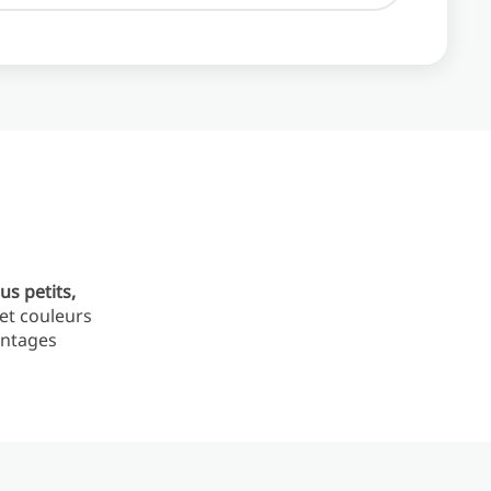
s
us petits,
et couleurs
vantages