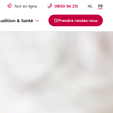
Test en ligne
0800 94 231
NL
FR
udition & Santé
Prendre rendez-vous