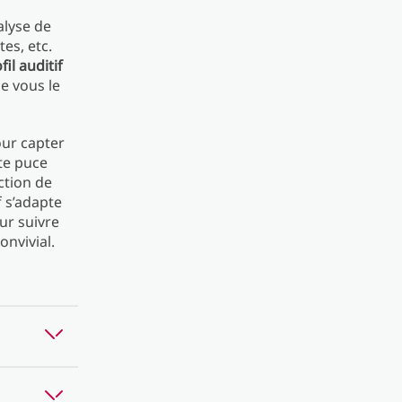
alyse de
es, etc.
il auditif
ue vous le
ur capter
tte puce
nction de
f s’adapte
ur suivre
nvivial.