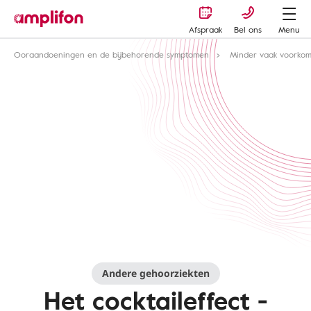
Afspraak
Bel ons
Menu
Ooraandoeningen en de bijbehorende symptomen
Minder vaak voorko
Andere gehoorziekten
Het cocktaileffect -