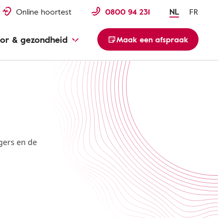
Online hoortest
0800 94 231
NL
FR
or & gezondheid
Maak een afspraak
ggers en de