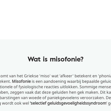
Wat is misofonie?
omt van het Griekse 'miso' wat 'afkeer' betekent en 'phoni
tekent.
Misofonie
is een aandoening waarbij bepaalde gelui
ionele of fysiologische reacties uitlokken. Sommige mense
bben, zeggen vaak dat deze geluiden hen gek maken. Dit ka
barstingen van woede of paniekgevoelens veroorzaken. D
 wordt ook wel
‘selectief geluidsgevoeligheidssyndroom
’ 