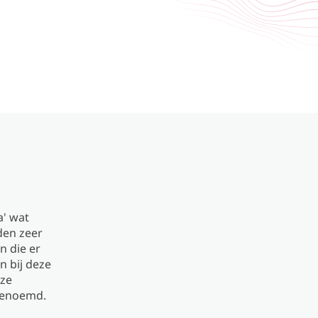
a' wat
den zeer
n die er
n bij deze
eze
genoemd.