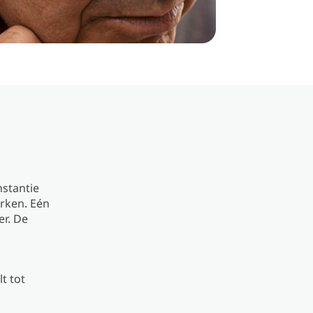
stantie
rken. Eén
er. De
t tot