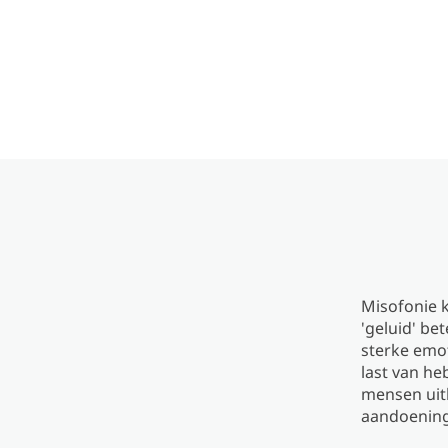
Misofonie k
'geluid' be
sterke emot
last van he
mensen uit
aandoening