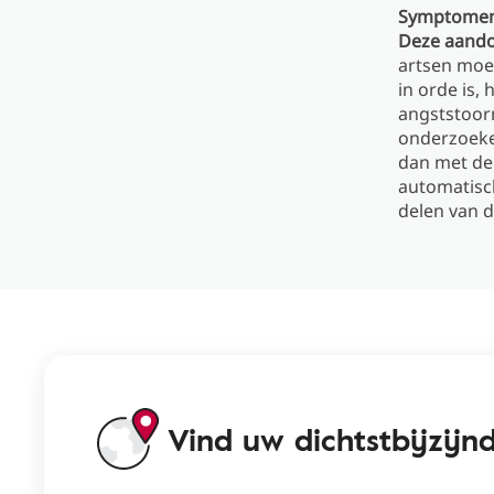
Symptomen v
Deze aandoe
artsen moei
in orde is
angststoor
onderzoeke
dan met de
automatisch
delen van 
Vind uw dichtstbijzij