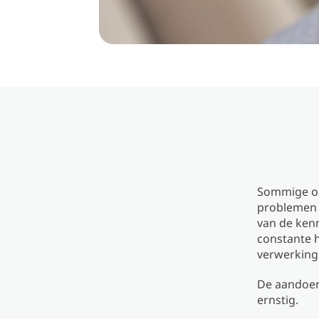
Sommige on
problemen 
van de kenm
constante h
verwerking
De aandoen
ernstig.