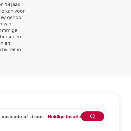
 13 jaar.
ie kan voor
n uw gehoor
n van
 Sommige
 hersenen
en en
iviteit in
Huidige locatie