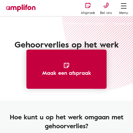
Afspraak
Bel ons
Menu
Gehoorverlies of gehoorschade - oorzaken en behandeling
Iemand met 
Gehoorverlies op het werk
Maak een afspraak
Hoe kunt u op het werk omgaan met
gehoorverlies?