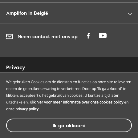
Amplifon in België
Neem contact met ons op
Privacy
Cookies
Toegankelijkheid
We gebruiken Cookies om de diensten en functies op onze site te leveren
en om de gebruikerservaring te verbeteren. Door op 'Ik ga akkoord' te
Sitemap
klikken, accepteert u het gebruik van cookies. U kunt ze altijd later
Onze Amplifon hoorcentra
uitschakelen.
Klik hier voor meer informatie over onze cookies policy
en
Onze servicepunten
onze privacy policy
.
Algemene voorwaarden
Ik ga akkoord
© Amplifon, 2026 - BTW BE0418975266