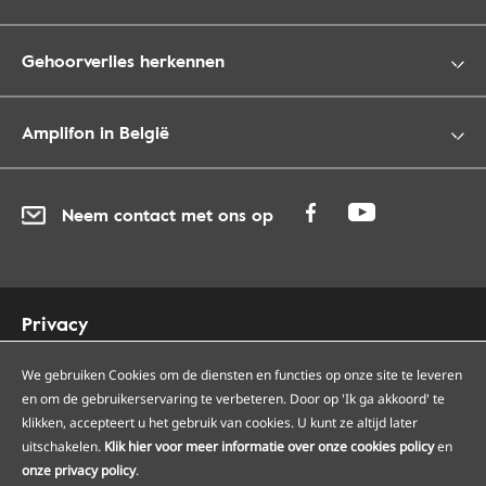
Gehoorverlies herkennen
Amplifon in België
Neem contact met ons op
Privacy
Cookies
Toegankelijkheid
We gebruiken Cookies om de diensten en functies op onze site te leveren
en om de gebruikerservaring te verbeteren. Door op 'Ik ga akkoord' te
Sitemap
klikken, accepteert u het gebruik van cookies. U kunt ze altijd later
Onze Amplifon hoorcentra
uitschakelen.
Klik hier voor meer informatie over onze cookies policy
en
Onze servicepunten
onze privacy policy
.