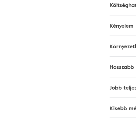
Költségha
Kényelem
Környezet
Hosszabb 
Jobb telje
Kisebb mé