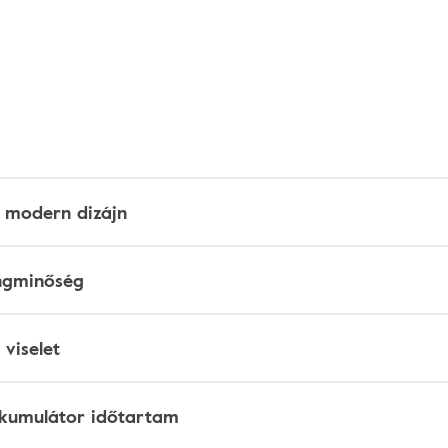
s modern dizájn
ngminőség
viselet
kumulátor időtartam