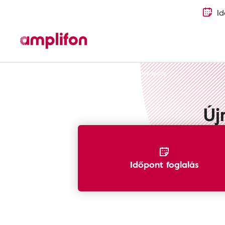
Id
Hallókészülékek
ujratoltheto-hallokeszulek-akcio
Új
Időpont foglalás