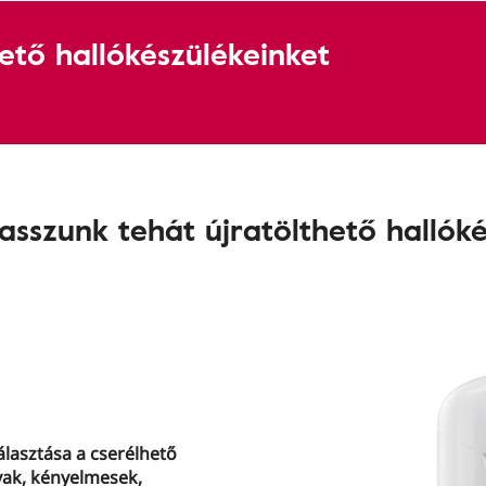
ető hallókészülékeinket
asszunk tehát újratölthető hallók
álasztása a cserélhető
yak, kényelmesek,