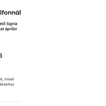
ifonnál
ető Signia
t áprilisi
ő
k, mivel
lékekhez