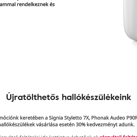
tammal rendelkeznek és
Újratölthetős hallókészülékeink
omóciónk keretében a Signia Styletto 7X, Phonak Audeo P90R
 hallókészülékek vásárlása esetén 30% kedvezményt adunk.