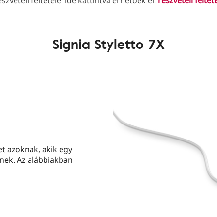
szvételi feltételei ide kattintva érhetőek el:
részvételi feltét
Signia Styletto 7X
het azoknak, akik egy
snek. Az alábbiakban