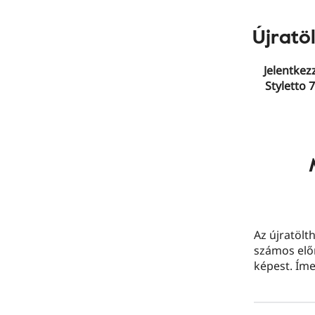
Újratö
Jelentkez
Styletto 
Az újratölt
számos elő
képest. Íme