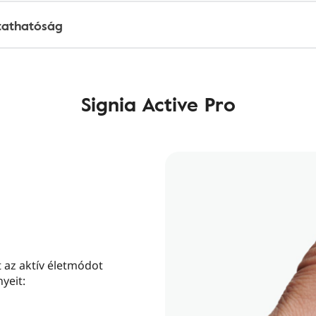
tathatóság
Signia Active Pro
t az aktív életmódot
yeit: