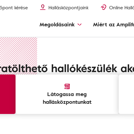
őpont kérése
Hallásközpontjaink
Online Hall
Megoldásaink
Miért az Amplif
ratölthető hallókészülék ak
Látogassa meg
hallásközpontunkat