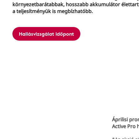
környezetbarátabbak, hosszabb akkumulátor élettar
a teljesítményük is megbízhatóbb.
Hallásvizsgálat időpont
Áprilisi pr
Active Pro