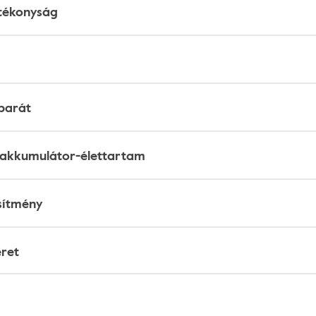
tékonyság
barát
akkumulátor-élettartam
sítmény
ret