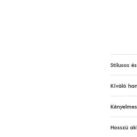
Stílusos é
Kiváló ha
Kényelmes 
Hosszú ak