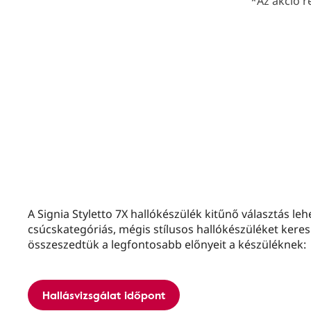
*Az akció ré
A Signia Styletto 7X hallókészülék kitűnő választás le
csúcskategóriás, mégis stílusos hallókészüléket kere
összeszedtük a legfontosabb előnyeit a készüléknek:
Hallásvizsgálat időpont