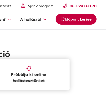
ásteszt
Ajánlóprogram
06-1-350-60-70
on?
A hallásról
Időpont kérése
ció
Próbálja ki online
hallástesztünket