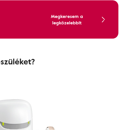
Megkeresem a
legközelebbit
észüléket?