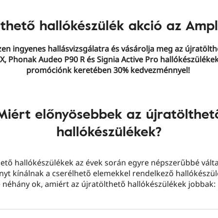
lthető hallókészülék akció az Ampl
zen ingyenes hallásvizsgálatra és vásárolja meg az újratölth
7X, Phonak Audeo P90 R és Signia Active Pro hallókészülékeke
promóciónk keretében 30% kedvezménnyel!
Miért előnyösebbek az újratölthet
hallókészülékek?
hető hallókészülékek az évek során egyre népszerűbbé válta
nyt kínálnak a cserélhető elemekkel rendelkező hallókészü
 néhány ok, amiért az újratölthető hallókészülékek jobbak: