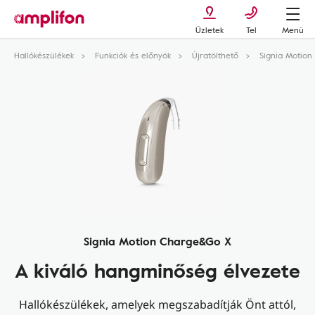
Üzletek
Tel
Menü
Hallókészülékek
Funkciók és előnyök
Újratölthető
Signia Motio
Signia Motion Charge&Go X
A kiváló hangminőség élvezete
Hallókészülékek, amelyek megszabadítják Önt attól,