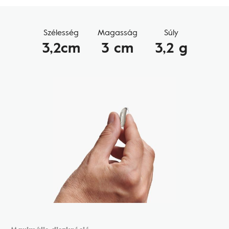
Szélesség
Magasság
Súly
3,2cm
3 cm
3,2 g